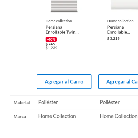
Iniciaremos el reembolso de tu dinero cuando recibamos el
Recomendaciones
Limpiar
home collection
home collection
Persiana
Persiana
Enrollable Twin
Enrollable
Basic Gris 1 x 1 m
Blackout Basic
$
3,219
-40%
Blanco 2.50 x 1
$
745
m
$
1,239
Agregar al Carro
Agregar al Ca
Poliéster
Poliéster
Material
Home Collection
Home Collection
Marca