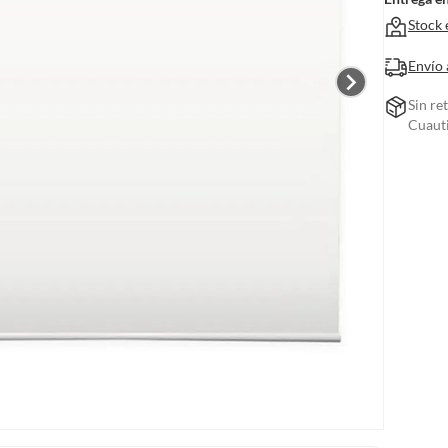
Stock 
Envío 
Sin re
Cuauti