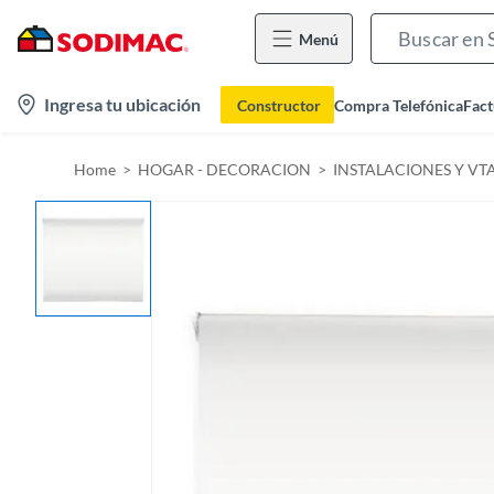
Menú
l
Ingresa tu ubicación
Constructor
Compra Telefónica
Fact
o
c
Home
HOGAR - DECORACION
INSTALACIONES Y VT
a
t
i
o
n
-
i
c
o
n