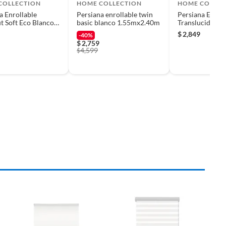
COLLECTION
HOME COLLECTION
HOME COLLEC
a Enrollable
Persiana enrollable twin
Persiana Enroll
t Soft Eco Blanco
basic blanco 1.55mx2.40m
Translucida Or
1.60 m
2.00 x 1.50m
$
2,849
-40%
$
2,759
4,599
$