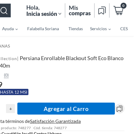
0
Hola
,
Mis
compras
Inicia sesión
Ayuda
Falabella Soriana
Tiendas
Servicios
CES
IANAS
Persiana Enrollable Blackout Soft Eco Blanco
|
llection
2.40m
(0)
9
 HASTA 12 MSI
Agregar al Carro
+
ta términos de
Satisfacción Garantizada
l producto: 748277
Cód. tienda: 748277
n
Cuautitlán Izcalli Centro Urbano