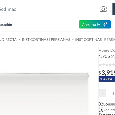
S
e
a
uración
Asesoría IA
r
c
A DIRECTA
INST CORTINAS | PERSIANAS
INST CORTINAS | PERS
h
B
Home Co
a
1.70 x 
r
3,91
$
*PAYPAL
−
Consul
Cód. de
Entrega e