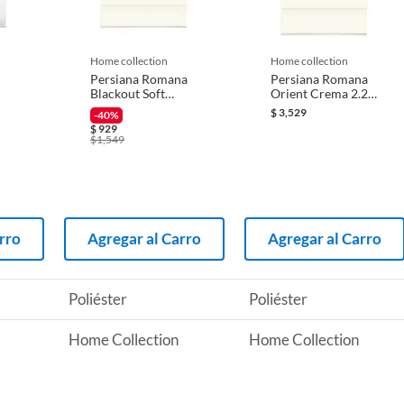
 producto.
 con trapo húmedo y quitar polvo con plumero
home collection
home collection
Persiana Romana
Persiana Romana
Blackout Soft
Orient Crema 2.20
Crema 1.2 X 1 M
X 1.35 M
$
3,529
-40%
.50
$
929
$
1,549
rro
Agregar al Carro
Agregar al Carro
Poliéster
Poliéster
Home Collection
Home Collection