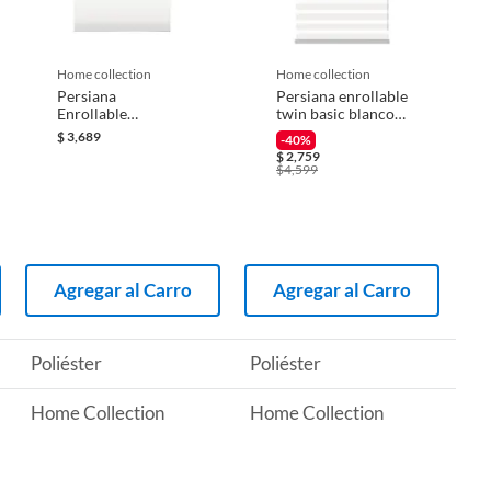
home collection
home collection
Persiana
Persiana enrollable
Enrollable
twin basic blanco
Blackout Soft Eco
1.55mx2.40m
$
3,689
-40%
Blanco 2.40 x 1.60
$
2,759
m
$
4,599
Agregar al Carro
Agregar al Carro
Poliéster
Poliéster
Home Collection
Home Collection