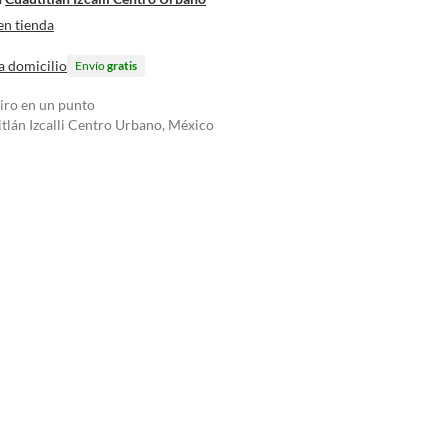
en tienda
a domicilio
Envío
gratis
tiro en un punto
tlán Izcalli Centro Urbano, México