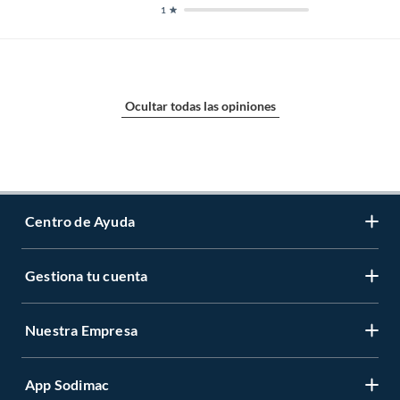
1
Ocultar todas las opiniones
Centro de Ayuda
Gestiona tu cuenta
Servicio al Cliente
Garantía de Precios
Nuestra Empresa
Gestiona tu cuenta
Formas de Pago
Registrate
Venta a empresas
App Sodimac
Nuestras tiendas