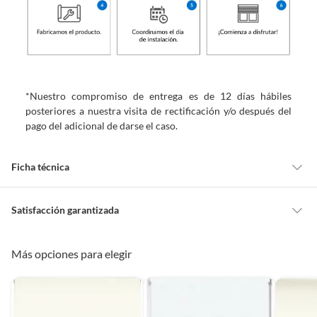
*Nuestro compromiso de entrega es de 12 días hábiles
posteriores a nuestra visita de rectificación y/o después del
pago del adicional de darse el caso.
Ficha técnica
Marca
Home Collection
Satisfacción garantizada
Cambiar o devolver un producto
Más opciones para elegir
Nivel de opacidad
Translúcida
Todas las compras que realices en Sodimac están sujetas al beneficio de
Satisfacción garantizada. Esto significa que, si no te gustó el producto
que adquiriste o te diste cuenta de que necesitas otro tipo de producto
Estilo de la cortina
Enrollables
para tus proyectos, puedes solicitar la devolución de tu dinero o el