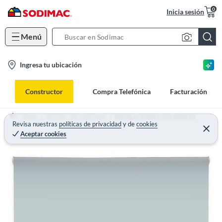
0
Inicia sesión
Menú
S
e
l
Ingresa tu ubicación
a
o
r
c
c
Constructor
Compra Telefónica
Facturación
a
h
t
B
Home
HOGAR - DECORACION
INSTALACIONES Y VTA DIRECTA
i
Revisa nuestras
políticas de privacidad
y
de
cookies
a
Aceptar cookies
o
r
n
-
i
c
o
n