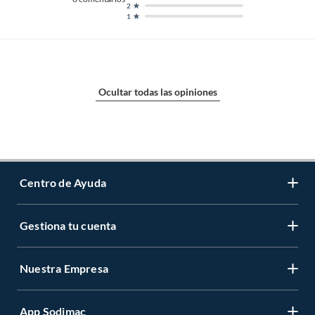
2
1
Ocultar todas las opiniones
Centro de Ayuda
Gestiona tu cuenta
Servicio al Cliente
Garantía de Precios
Nuestra Empresa
Gestiona tu cuenta
Formas de Pago
Registrate
Venta a empresas
App Sodimac
Nuestras tiendas