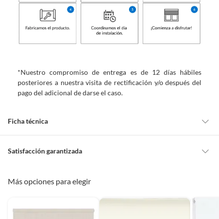
*Nuestro compromiso de entrega es de 12 días hábiles
posteriores a nuestra visita de rectificación y/o después del
pago del adicional de darse el caso.
Ficha técnica
Marca
Home Collection
Satisfacción garantizada
Cambiar o devolver un producto
Más opciones para elegir
Nivel de opacidad
Translúcida
Todas las compras que realices en Sodimac están sujetas al beneficio de
Satisfacción garantizada. Esto significa que, si no te gustó el producto
que adquiriste o te diste cuenta de que necesitas otro tipo de producto
Estilo de la cortina
Enrollables
para tus proyectos, puedes solicitar la devolución de tu dinero o el