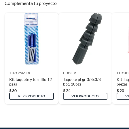
Complementa tu proyecto
THORSMEX
FIXSER
THOR
Kit taquete y tornillo 12
Taquete pl gr 3/8x3/8
Kit Taq
pzas
bp1 10pzs
piezas
$
30
$
24
$
20
VER PRODUCTO
VER PRODUCTO
V