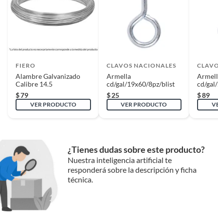
Reembolso de dinero
Iniciaremos el reembolso de tu dinero cuando recibamos el producto.
FIERO
CLAVOS NACIONALES
CLAVO
Alambre Galvanizado
Armella
Armell
Calibre 14.5
cd/gal/19x60/8pz/blist
cd/gal
$
79
$
25
$
89
VER PRODUCTO
VER PRODUCTO
V
¿Tienes dudas sobre este producto?
Nuestra inteligencia artificial te
responderá sobre la descripción y ficha
técnica.