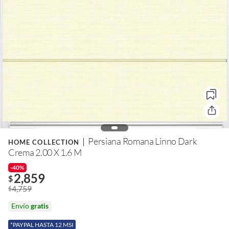
Persiana Romana Linno Dark
HOME COLLECTION
Crema 2.00 X 1.6 M
-40%
2,859
$
4,759
$
Envío
gratis
*PAYPAL HASTA 12 MSI