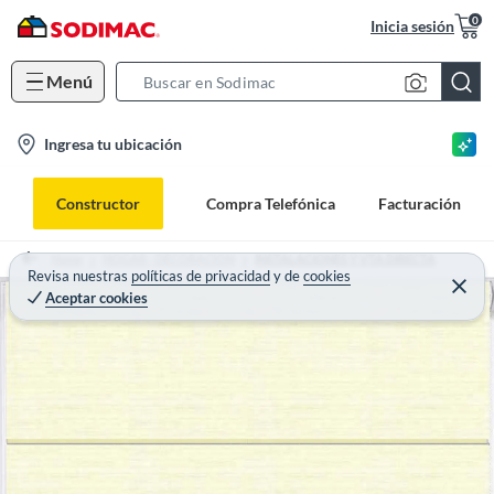
0
Inicia sesión
Menú
S
e
l
Ingresa tu ubicación
a
o
r
c
c
Constructor
Compra Telefónica
Facturación
a
h
t
B
Home
HOGAR - DECORACION
INSTALACIONES Y VTA DIRECTA
i
Revisa nuestras
políticas de privacidad
y
de
cookies
a
Aceptar cookies
o
r
n
-
i
c
o
n