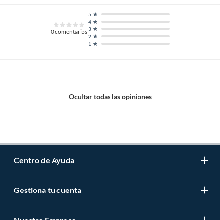
5
4
3
0
comentarios
2
1
Ocultar todas las opiniones
Centro de Ayuda
Gestiona tu cuenta
Servicio al Cliente
Garantía de Precios
Nuestra Empresa
Gestiona tu cuenta