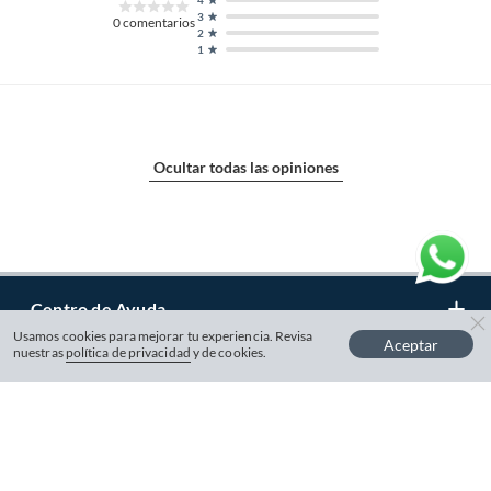
3
0
comentarios
2
1
Ocultar todas las opiniones
Centro de Ayuda
Usamos cookies para mejorar tu experiencia. Revisa
Aceptar
nuestras
política de privacidad
y de cookies.
Gestiona tu cuenta
Servicio al Cliente
Garantía de Precios
Nuestra Empresa
Gestiona tu cuenta
Formas de Pago
Registrate