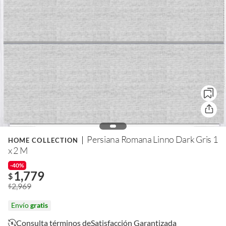
Persiana Romana Linno Dark Gris 1
HOME COLLECTION
x 2 M
-40%
1,779
$
2,969
$
Envío
gratis
Consulta términos de
Satisfacción Garantizada