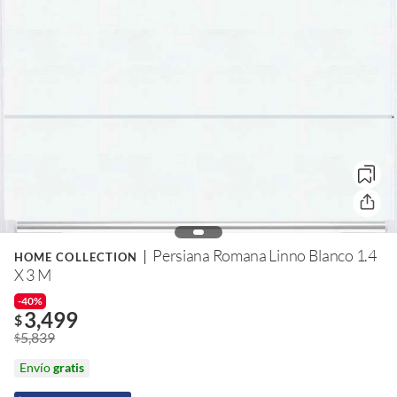
Persiana Romana Linno Blanco 1.4
HOME COLLECTION
X 3 M
-40%
3,499
$
5,839
$
Envío
gratis