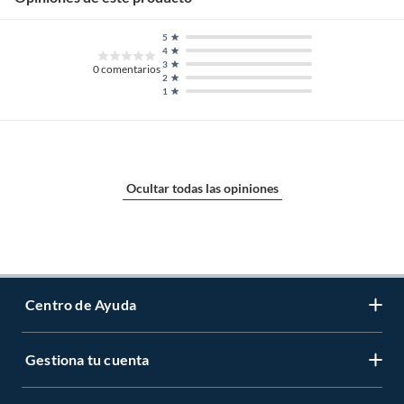
5
4
3
0
comentarios
2
1
Ocultar todas las opiniones
Centro de Ayuda
Gestiona tu cuenta
Servicio al Cliente
Garantía de Precios