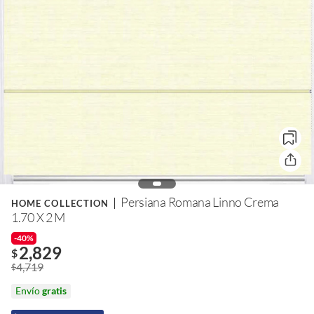
Persiana Romana Linno Crema
HOME COLLECTION
1.70 X 2 M
-40%
2,829
$
4,719
$
Envío
gratis