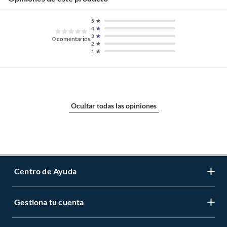
5
4
3
0
comentarios
2
1
Ocultar todas las opiniones
Centro de Ayuda
Gestiona tu cuenta
Servicio al Cliente
Garantía de Precios