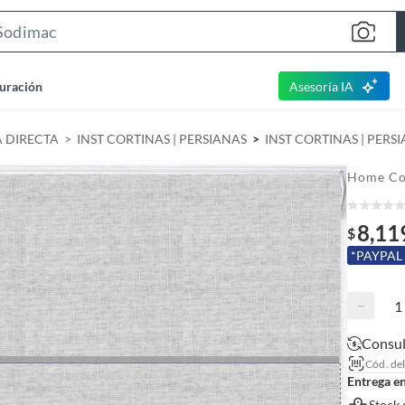
S
e
a
uración
Asesoría IA
r
c
A DIRECTA
INST CORTINAS | PERSIANAS
INST CORTINAS | PERS
h
B
Home Co
a
r
8,11
$
*PAYPAL
−
Consul
Cód. de
Entrega e
Stock 