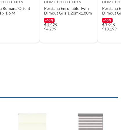
COLLECTION
HOME COLLECTION
HOME COLLEC
na Romana Orient
Persiana Enrollable Twin
Persiana Enrol
 x 1.6 M
Dimout Gris 1.20mx1.80m
Dimout Gris 2.
-40%
-40%
$
2,579
$
7,919
4,299
13,199
$
$