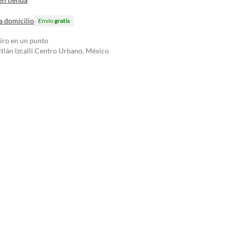
a domicilio
Envío
gratis
tiro en un punto
tlán Izcalli Centro Urbano, México