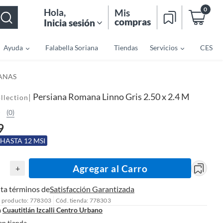
0
Hola
,
Mis
compras
Inicia sesión
Ayuda
Falabella Soriana
Tiendas
Servicios
CES
IANAS
Persiana Romana Linno Gris 2.50 x 2.4 M
|
llection
(0)
9
 HASTA 12 MSI
Agregar al Carro
+
ta términos de
Satisfacción Garantizada
l producto: 778303
Cód. tienda: 778303
n
Cuautitlán Izcalli Centro Urbano
en tienda