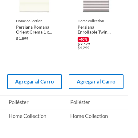
home collection
home collection
Persiana Romana
Persiana
Orient Crema 1 x
Enrollable Twin
1.6 M
Dimout Gris
$
1,899
-40%
1.20mx1.80m
$
2,579
$
4,299
Agregar al Carro
Agregar al Carro
Poliéster
Poliéster
Home Collection
Home Collection