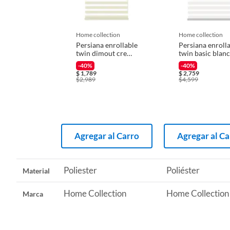
Iniciaremos el reembolso de tu dinero cuando recibamos el
Recomendaciones
Limpiar
home collection
home collection
Persiana enrollable
Persiana enroll
twin dimout crema
twin basic blan
1mx1.50m
1.55mx2.40m
-40%
-40%
$
1,789
$
2,759
$
2,989
$
4,599
Agregar al Carro
Agregar al Ca
Poliester
Poliéster
Material
Home Collection
Home Collection
Marca