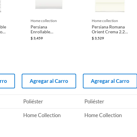
 producto.
 con trapo húmedo y quitar el polvo con plumero
home collection
home collection
able
Persiana
Persiana Romana
co
Enrollable
Orient Crema 2.20
Blackout Soft Eco
X 1.35 M
$
3,459
$
3,529
Blanco 2.40 x
1.50m
rro
Agregar al Carro
Agregar al Carro
Poliéster
Poliéster
Home Collection
Home Collection