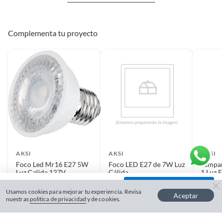
Complementa tu proyecto
AKSI
AKSI
AKSI
Foco Led Mr16 E27 5W
Foco LED E27 de 7W Luz
Lámpar
Luz Calida 127V
Cálida
1 Luz 
$
39
$
19.90
$
499
−
+
Usamos cookies para mejorar tu experiencia. Revisa
Aceptar
nuestras
política de privacidad
y de cookies.
Máximo 11 unidades.
VER PRODUCTO
VER PRODUCTO
V