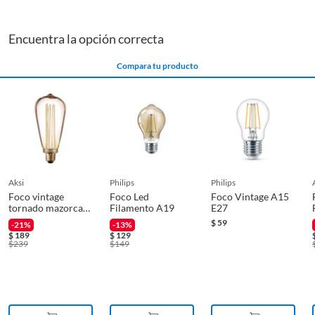
Rosca de la ampolleta
E27
Encuentra la opción correcta
Tecnología ampolleta
Led
Compara tu producto
Vida útil
15000
Voltaje
127 V
aksi
philips
philips
Foco vintage
Foco Led
Foco Vintage A15
tornado mazorca
Filamento A19
E27
4w dim
$
59
-21%
-13%
$
189
$
129
$
239
$
149