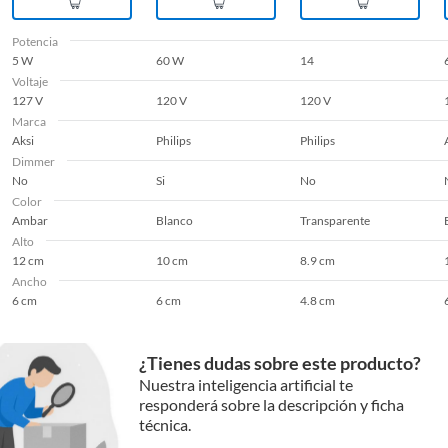
Potencia
5 W
60 W
14
Voltaje
127 V
120 V
120 V
Marca
Aksi
Philips
Philips
Dimmer
No
Si
No
Color
Ambar
Blanco
Transparente
Alto
12 cm
10 cm
8.9 cm
Ancho
6 cm
6 cm
4.8 cm
¿Tienes dudas sobre este producto?
Nuestra inteligencia artificial te
responderá sobre la descripción y ficha
técnica.