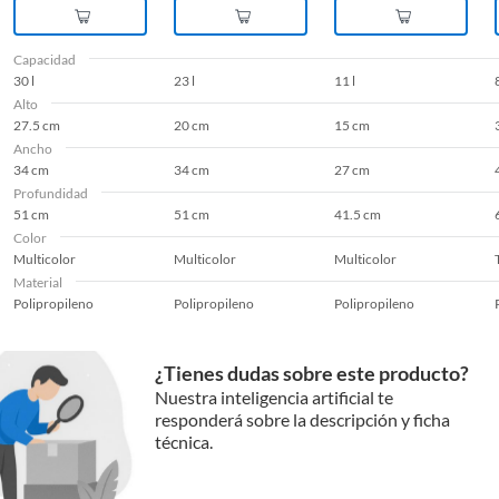
Capacidad
30 l
23 l
11 l
Alto
27.5 cm
20 cm
15 cm
Ancho
34 cm
34 cm
27 cm
Profundidad
51 cm
51 cm
41.5 cm
Color
Multicolor
Multicolor
Multicolor
Material
Polipropileno
Polipropileno
Polipropileno
¿Tienes dudas sobre este producto?
Nuestra inteligencia artificial te
responderá sobre la descripción y ficha
técnica.