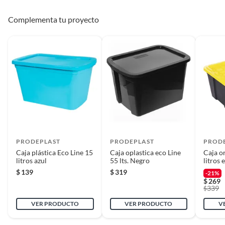
Complementa tu proyecto
PRODEPLAST
PRODEPLAST
PROD
Caja plástica Eco Line 15
Caja oplastica eco Line
Caja o
litros azul
55 lts. Negro
litros 
$
139
$
319
-21%
$
269
339
$
VER PRODUCTO
VER PRODUCTO
V