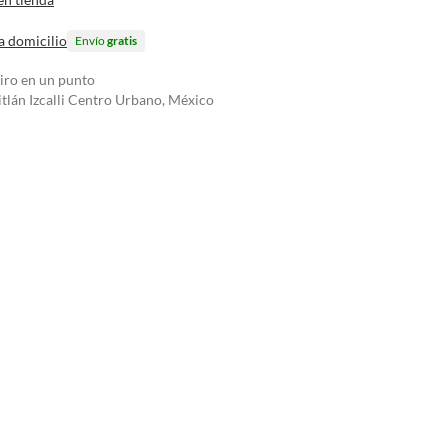
a domicilio
Envío
gratis
tiro en un punto
tlán Izcalli Centro Urbano, México