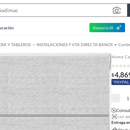
S
e
a
uración
Asesoría IA
r
c
RA Y TABLEROS
INSTALACIONES Y VTA DIRECTA BANOS
Cortin
h
B
Home Co
a
r
4,86
$
*PAYPAL
−
Consul
Cód. de
Entrega e
Stock 