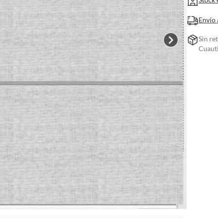
Envío 
Sin re
Cuauti