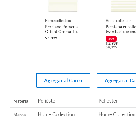
Iniciaremos el reembolso de tu dinero cuando recibamos el
Recomendaciones
LIMPI
home collection
home collection
Persiana Romana
Persiana enroll
Orient Crema 1 x
twin basic crem
1.6 M
2.20mx1.80m
$
1,899
-40%
$
2,939
$
4,899
Agregar al Carro
Agregar al Ca
Poliéster
Poliester
Material
Home Collection
Home Collection
Marca