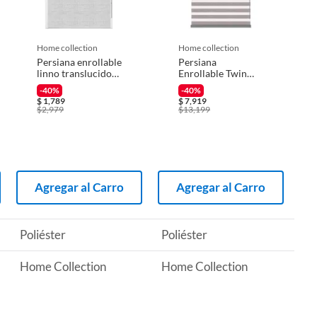
home collection
home collection
Persiana enrollable
Persiana
linno translucido
Enrollable Twin
gris 1.80mx1.50m
Dimout Gris 2.75 x
-40%
-40%
2.40 m
$
1,789
$
7,919
$
2,979
$
13,199
Agregar al Carro
Agregar al Carro
Poliéster
Poliéster
Home Collection
Home Collection