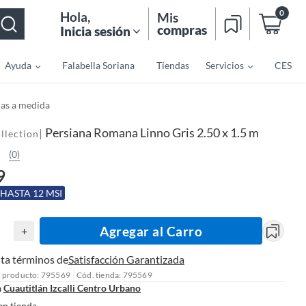
0
Hola
,
Mis
compras
Inicia sesión
Ayuda
Falabella Soriana
Tiendas
Servicios
CES
as a medida
Persiana Romana Linno Gris 2.50 x 1.5 m
|
llection
(0)
9
 HASTA 12 MSI
Agregar al Carro
+
ta términos de
Satisfacción Garantizada
l producto: 795569
Cód. tienda: 795569
n
Cuautitlán Izcalli Centro Urbano
en tienda