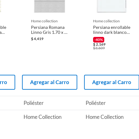
 producto.
AR TRAPO HUMEDO;QUITAR POLVO PLUMERO
home collection
home collection
able
Persiana Romana
Persiana enrollable
a
Linno Gris 1.70 x 2
linno dark blanco
M
1mx3.00m
$
4,419
-40%
$
2,169
$
3,609
rro
Agregar al Carro
Agregar al Carro
Poliéster
Poliéster
Home Collection
Home Collection