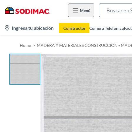
Menú
l
Ingresa tu ubicación
Constructor
Compra Telefónica
Fact
o
c
Home
MADERA Y MATERIALES CONSTRUCCION - MADE
a
t
i
o
n
-
i
c
o
n