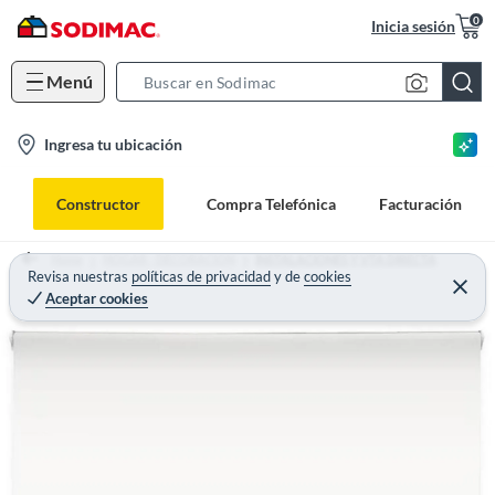
0
Inicia sesión
Menú
S
e
l
Ingresa tu ubicación
a
o
r
c
c
Constructor
Compra Telefónica
Facturación
a
h
t
B
Home
HOGAR - DECORACION
INSTALACIONES Y VTA DIRECTA
i
Revisa nuestras
políticas de privacidad
y
de
cookies
a
Aceptar cookies
o
r
n
-
i
c
o
n