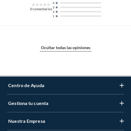
4
3
0
comentarios
2
1
Ocultar todas las opiniones
Centro de Ayuda
Gestiona tu cuenta
Servicio al Cliente
Garantía de Precios
Nuestra Empresa
Gestiona tu cuenta
Formas de Pago