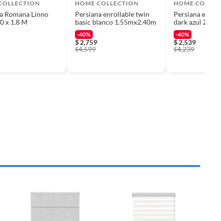
COLLECTION
HOME COLLECTION
HOME COLLEC
na Romana Linno
Persiana enrollable twin
Persiana enroll
70 x 1.8 M
basic blanco 1.55mx2.40m
dark azul 2.20
-40%
-40%
$
2,759
$
2,539
4,599
4,239
$
$