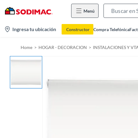
Menú
l
Ingresa tu ubicación
Constructor
Compra Telefónica
Fact
o
c
Home
HOGAR - DECORACION
INSTALACIONES Y VT
a
t
i
o
n
-
i
c
o
n