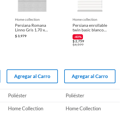
home collection
home collection
Persiana Romana
Persiana enrollable
Linno Gris 1.70 x
twin basic blanco
1.8 M
1.55mx2.40m
$
3,979
-40%
$
2,759
$
4,599
Agregar al Carro
Agregar al Carro
Poliéster
Poliéster
Home Collection
Home Collection