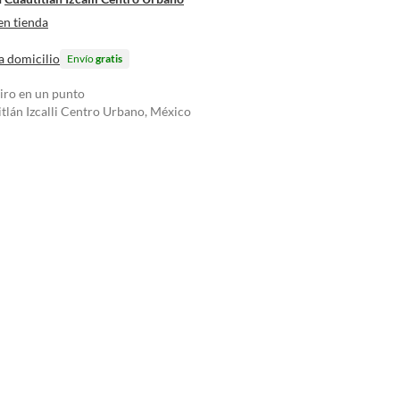
en tienda
a domicilio
Envío
gratis
tiro en un punto
tlán Izcalli Centro Urbano, México