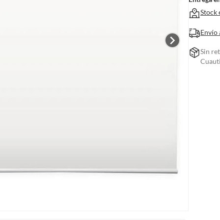
Stock 
Envío 
Sin re
Cuauti