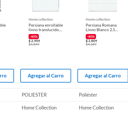
 producto.
r con Trapo Humedo;Quitar Polvo con Plumero
home collection
home collection
able
Persiana enrollable
Persiana Romana
linno translucido
Linno Blanco 2.50
blanco
X 1.35 M
-40%
-40%
2.20mx2.00m
$
2,909
$
2,809
$
4,849
$
4,689
rro
Agregar al Carro
Agregar al Carro
POLIESTER
Poliéster
Home Collection
Home Collection