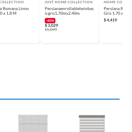
COLLECTION
JUST HOME COLLECTION
HOME COLLEC
na Romana Linno
Persianaenrollabletwinbas
Persiana Roma
70 x 1.8 M
icgris1.70mx2.40m
Gris 1.70 x 2 M
$
4,419
-40%
$
3,029
5,049
$