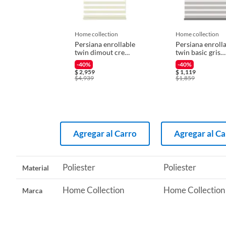
Iniciaremos el reembolso de tu dinero cuando recibamos el
Recomendaciones
Limpia
home collection
home collection
Persiana enrollable
Persiana enroll
twin dimout crema
twin basic gris
1.55mx1.60m
1mx1.50m
-40%
-40%
$
2,959
$
1,119
$
4,939
$
1,859
Agregar al Carro
Agregar al Ca
Poliester
Poliester
Material
Home Collection
Home Collection
Marca