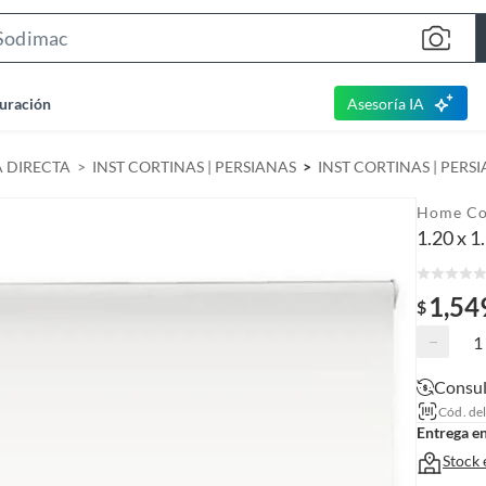
S
e
a
uración
Asesoría IA
r
c
A DIRECTA
INST CORTINAS | PERSIANAS
INST CORTINAS | PERS
h
B
Home Co
a
1.20 x 1
r
1,54
$
−
Consul
Cód. de
Entrega e
Stock 