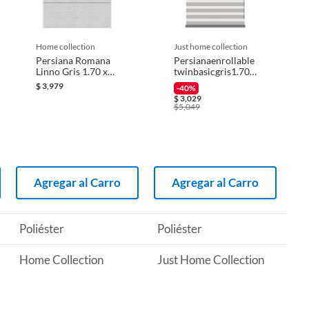
home collection
just home collection
Persiana Romana
Persianaenrollable
Linno Gris 1.70 x
twinbasicgris1.70
1.8 M
mx2.40m
$
3,979
-40%
$
3,029
$
5,049
Agregar al Carro
Agregar al Carro
Poliéster
Poliéster
Home Collection
Just Home Collection