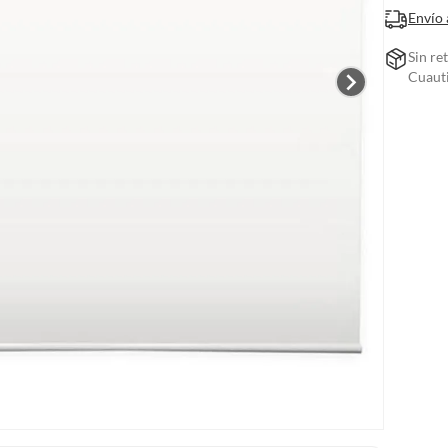
Envío 
Sin re
Cuauti