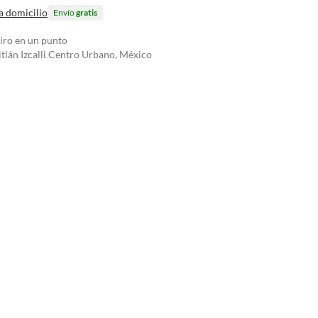
a domicilio
Envío
gratis
tiro en un punto
tlán Izcalli Centro Urbano, México