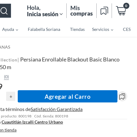
0
Hola
,
Mis
compras
Inicia sesión
Ayuda
Falabella Soriana
Tiendas
Servicios
CES
IANAS
Persiana Enrollable Blackout Basic Blanco
|
llection
.50 m
(0)
9
Agregar al Carro
+
ta términos de
Satisfacción Garantizada
l producto: 800198
Cód. tienda: 800198
n
Cuautitlán Izcalli Centro Urbano
en tienda