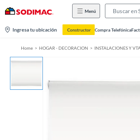
Menú
l
Ingresa tu ubicación
Constructor
Compra Telefónica
Fact
o
c
Home
HOGAR - DECORACION
INSTALACIONES Y VT
a
t
i
o
n
-
i
c
o
n