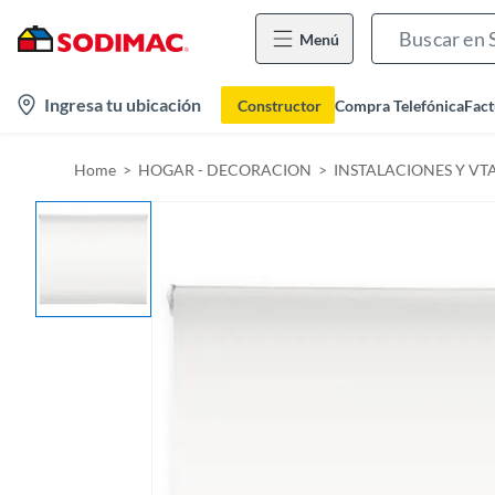
Menú
l
Ingresa tu ubicación
Constructor
Compra Telefónica
Fact
o
c
Home
HOGAR - DECORACION
INSTALACIONES Y VT
a
t
i
o
n
-
i
c
o
n