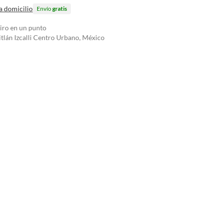
a domicilio
Envío
gratis
tiro en un punto
tlán Izcalli Centro Urbano, México