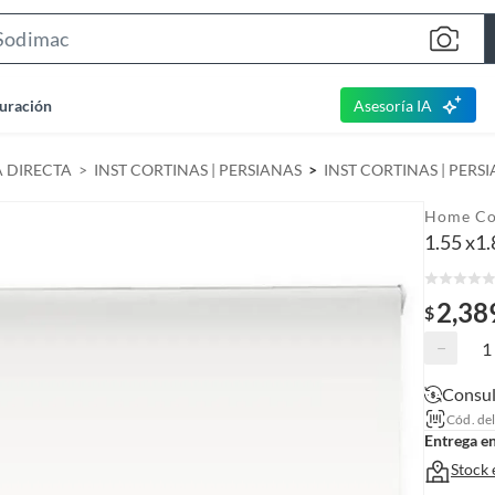
S
e
a
uración
Asesoría IA
r
c
A DIRECTA
INST CORTINAS | PERSIANAS
INST CORTINAS | PERS
h
B
Home Co
a
1.55 x1
r
2,38
$
−
Consul
Cód. de
Entrega e
Stock 