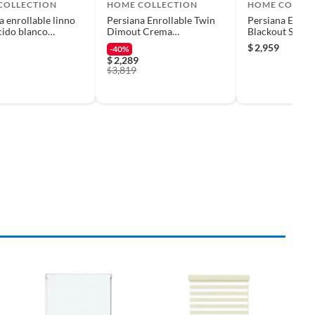
COLLECTION
HOME COLLECTION
HOME COLLEC
a enrollable linno
Persiana Enrollable Twin
Persiana Enroll
cido blanco
Dimout Crema
Blackout Soft 
2.00m
1.20mx1.60m
1.40 x 2.20m
$
2,959
-40%
$
2,289
3,819
$