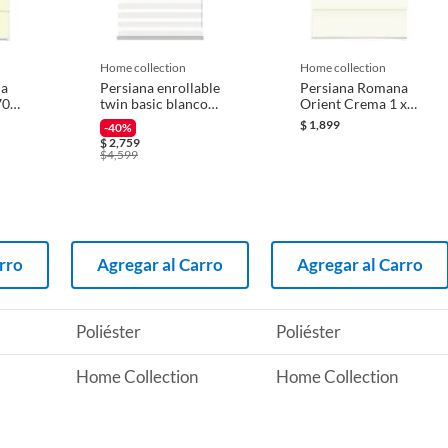
 producto.
r con Trapo Humedo;Quitar Polvo con Plumero
home collection
home collection
na
Persiana enrollable
Persiana Romana
70
twin basic blanco
Orient Crema 1 x
1.55mx2.40m
1.6 M
$
1,899
-40%
$
2,759
$
4,599
rro
Agregar al Carro
Agregar al Carro
Poliéster
Poliéster
Home Collection
Home Collection