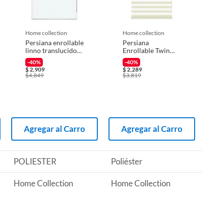
home collection
home collection
Persiana enrollable
Persiana
linno translucido
Enrollable Twin
blanco
Dimout Crema
-40%
-40%
2.20mx2.00m
1.20mx1.60m
$
2,909
$
2,289
$
4,849
$
3,819
Agregar al Carro
Agregar al Carro
POLIESTER
Poliéster
Home Collection
Home Collection