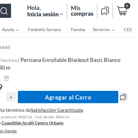
0
Hola
,
Mis
compras
Inicia sesión
Ayuda
Falabella Soriana
Tiendas
Servicios
CES
IANAS
Persiana Enrollable Blackout Basic Blanco
|
llection
.80 m
(0)
9
Agregar al Carro
+
ta términos de
Satisfacción Garantizada
l producto: 80021X
Cód. tienda: 80021X
n
Cuautitlán Izcalli Centro Urbano
en tienda