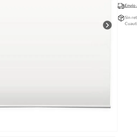
Envío 
Sin re
Cuauti