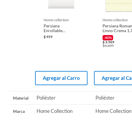
Iniciaremos el reembolso de tu dinero cuando recibamos el
Recomendaciones
Limpia
home collection
home collection
Persiana
Persiana Roma
Enrollable
Linno Crema 1.
Blackout Soft Eco
X 2.8 M
$
959
-40%
Blanco 1 x 1m
$
3,969
$
6,609
Agregar al Carro
Agregar al Ca
Poliéster
Poliéster
Material
Home Collection
Home Collection
Marca