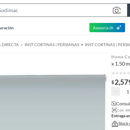
S
e
a
uración
Asesoría IA
r
c
A DIRECTA
INST CORTINAS | PERSIANAS
INST CORTINAS | PERS
h
B
Home Co
a
x 1.50 m
r
2,57
$
−
Consul
Cód. de
Entrega e
Stock 