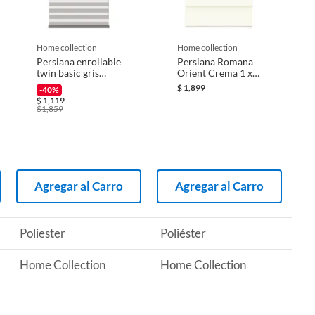
home collection
home collection
Persiana enrollable
Persiana Romana
twin basic gris
Orient Crema 1 x
1mx1.50m
1.6 M
$
1,899
-40%
$
1,119
$
1,859
Agregar al Carro
Agregar al Carro
Poliester
Poliéster
Home Collection
Home Collection