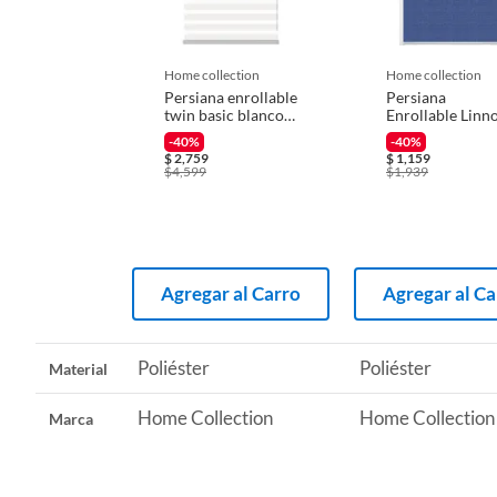
Iniciaremos el reembolso de tu dinero cuando recibamos el
Recomendaciones
Limpia
home collection
home collection
Persiana enrollable
Persiana
twin basic blanco
Enrollable Linn
1.55mx2.40m
Translucido Azu
-40%
-40%
1.30mx1.35m
$
2,759
$
1,159
$
4,599
$
1,939
Agregar al Carro
Agregar al Ca
Poliéster
Poliéster
Material
Home Collection
Home Collection
Marca