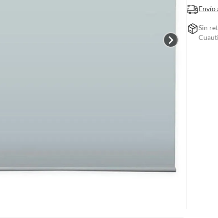
Envío 
Sin re
Cuauti