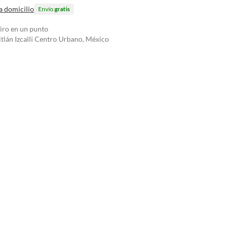
a domicilio
Envío
gratis
tiro en un punto
tlán Izcalli Centro Urbano, México