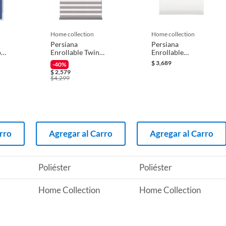
 producto.
r con Trapo Humedo;Quitar Polvo con Plumero
home collection
home collection
Persiana
Persiana
o
Enrollable Twin
Enrollable
l
Dimout Gris
Blackout Soft Eco
$
3,689
-40%
1.20mx1.80m
Blanco 2.40 x 1.60
$
2,579
m
$
4,299
rro
Agregar al Carro
Agregar al Carro
Poliéster
Poliéster
Home Collection
Home Collection