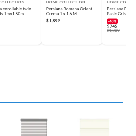
COLLECTION
HOME COLLECTION
HOME COLLEC
a enrollable twin
Persiana Romana Orient
Persiana Enrol
ris 1mx1.50m
Crema 1 x 1.6 M
Basic Gris 1 x 
$
1,899
-40%
$
745
1,239
$