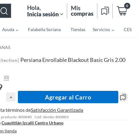
0
Hola
,
Mis
compras
Inicia sesión
Ayuda
Falabella Soriana
Tiendas
Servicios
CES
IANAS
Persiana Enrollable Blackout Basic Gris 2.00
|
llection
(0)
9
Agregar al Carro
+
ta términos de
Satisfacción Garantizada
l producto: 800880
Cód. tienda: 800880
n
Cuautitlán Izcalli Centro Urbano
en tienda