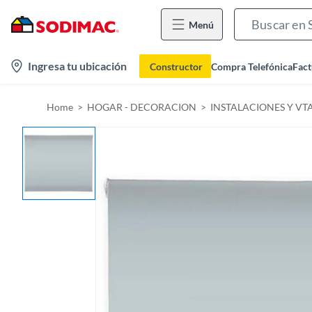
Menú
l
Ingresa tu ubicación
Constructor
Compra Telefónica
Fact
o
c
Home
HOGAR - DECORACION
INSTALACIONES Y VT
a
t
i
o
n
-
i
c
o
n