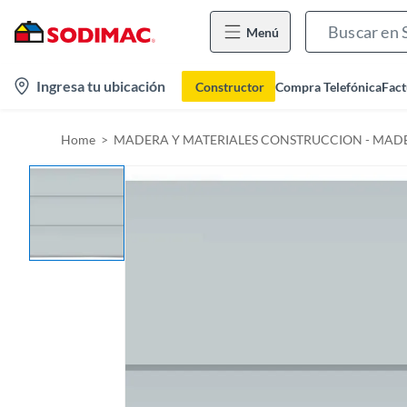
Menú
l
Ingresa tu ubicación
Constructor
Compra Telefónica
Fact
o
c
Home
MADERA Y MATERIALES CONSTRUCCION - MADE
a
t
i
o
n
-
i
c
o
n