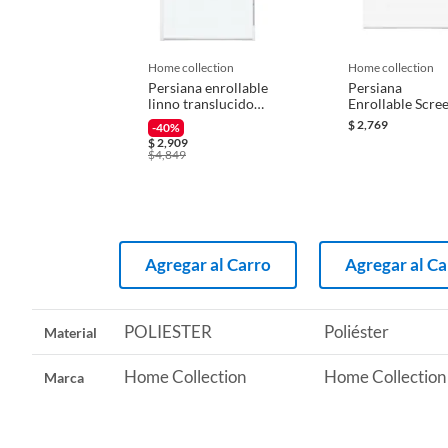
Iniciaremos el reembolso de tu dinero cuando recibamos el
home collection
home collection
Persiana enrollable
Persiana
linno translucido
Enrollable Scre
blanco
100 Blanca 1.7
$
2,769
-40%
2.20mx2.00m
m
$
2,909
$
4,849
Agregar al Carro
Agregar al Ca
POLIESTER
Poliéster
Material
Home Collection
Home Collection
Marca