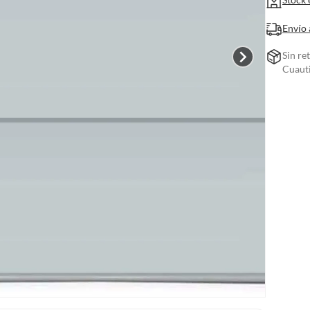
Envío 
Sin re
Cuauti