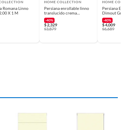
COLLECTION
HOME COLLECTION
HOME COLLEC
na Romana Linno
Persiana enrollable linno
Persiana Enrol
2.00 X 1 M
translucido crema
Dimout Gris 1
2.20mx1.60m
-40%
-40%
$
2,329
$
4,009
3,879
6,689
$
$