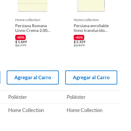
home collection
home collection
Persiana Romana
Persiana enrollable
Linno Crema 2.00
linno translucido
X 1 M
crema
-40%
-40%
2.20mx1.60m
$
1,669
$
2,329
$
2,779
$
3,879
Agregar al Carro
Agregar al Carro
Poliéster
Poliéster
Home Collection
Home Collection