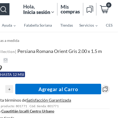
0
Hola
,
Mis
compras
Inicia sesión
Ayuda
Falabella Soriana
Tiendas
Servicios
CES
as a medida
Persiana Romana Orient Gris 2.00 x 1.5 m
|
llection
(0)
9
 HASTA 12 MSI
Agregar al Carro
+
ta términos de
Satisfacción Garantizada
l producto: 801771
Cód. tienda: 801771
n
Cuautitlán Izcalli Centro Urbano
en tienda