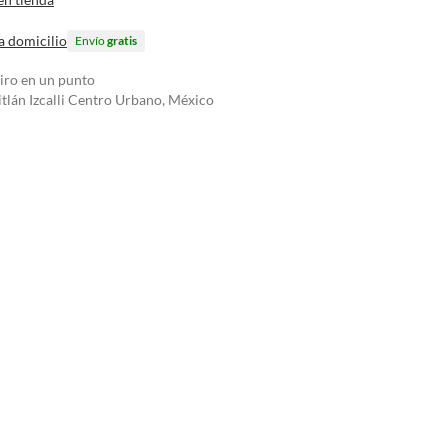
a domicilio
Envío
gratis
tiro en un punto
tlán Izcalli Centro Urbano, México