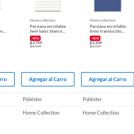
 producto.
home collection
home collection
Persiana enrollable
Persiana enrollable
en
twin basic blanco
linno translucido
0x1
1.55mx2.40m
azul 1.30mx2.60m
-40%
-40%
$
2,759
$
2,239
$
4,599
$
3,729
rro
Agregar al Carro
Agregar al Carro
Poliéster
Poliéster
Home Collection
Home Collection