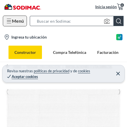
0
Inicia sesión
Menú
S
e
l
Ingresa tu ubicación
a
o
r
c
c
Constructor
Compra Telefónica
Facturación
a
h
t
B
Home
HOGAR - DECORACION
INSTALACIONES Y VTA DIRECTA
i
Revisa nuestras
políticas de privacidad
y
de
cookies
a
Aceptar cookies
o
r
n
-
i
c
o
n