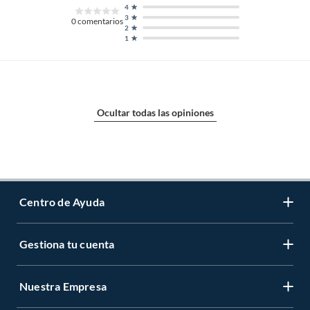
4
3
0
comentarios
2
1
Ocultar todas las opiniones
Centro de Ayuda
Gestiona tu cuenta
Servicio al Cliente
Garantía de Precios
Nuestra Empresa
Gestiona tu cuenta
Formas de Pago