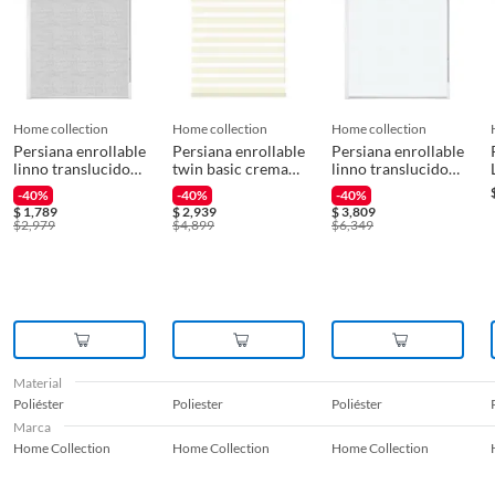
Garantía
36 Meses
* Presentar el ticket de compra y/o factura.
Recuerda que, al momento de la recolección, nuestro personal verificará
Incluye
1 Persiana
que los requisitos descritos con anterioridad sean cumplidos para
aprobar que cuentas con el beneficio de Satisfacción garantizada.
home collection
home collection
home collection
Material
Poliéster
Persiana enrollable
Persiana enrollable
Persiana enrollable
linno translucido
twin basic crema
linno translucido
Reembolso de dinero
gris 1.80mx1.50m
2.20mx1.80m
blanco
-40%
-40%
-40%
Iniciaremos el reembolso de tu dinero cuando recibamos el producto.
2.40mx2.40m
$
1,789
$
2,939
$
3,809
Recomendaciones
LIMPIAR TRAPO
$
2,979
$
4,899
$
6,349
HUMEDO;QUITAR POLVO
PLUMERO
Material
Poliéster
Poliester
Poliéster
Marca
Home Collection
Home Collection
Home Collection