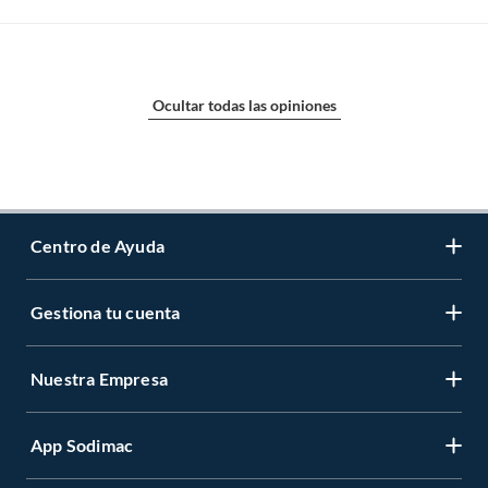
Ocultar todas las opiniones
Centro de Ayuda
Gestiona tu cuenta
Servicio al Cliente
Garantía de Precios
Nuestra Empresa
Gestiona tu cuenta
Formas de Pago
Registrate
Venta a empresas
App Sodimac
Nuestras tiendas
Cambiar Contraseña
Términos y Condiciones