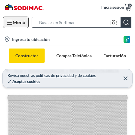
0
Inicia sesión
Menú
S
e
l
Ingresa tu ubicación
a
o
r
c
c
Constructor
Compra Telefónica
Facturación
a
h
t
B
Home
HOGAR - DECORACION
INSTALACIONES Y VTA DIRECTA
i
Revisa nuestras
políticas de privacidad
y
de
cookies
a
Aceptar cookies
o
r
n
-
i
c
o
n