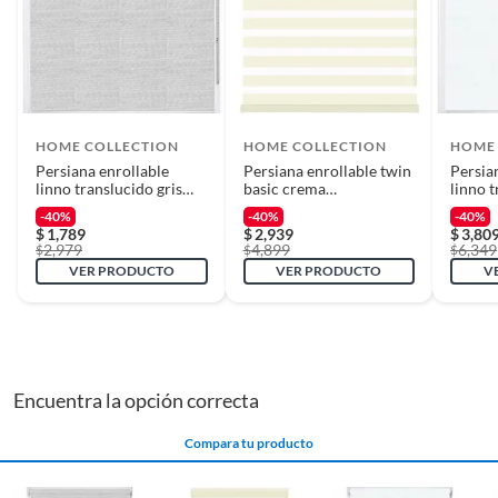
haberlo recibido.
Diseño de la cortina
Enrollables - Screen (Malla)
Cómo solicitar la devolución
Color de la cortina
Gris/Plata
Para solicitar una devolución, puedes asistir a cualquiera de nuestras
tiendas o llamarnos a nuestro centro de atención telefónica 800 0622
203.
HOME COLLECTION
HOME COLLECTION
HOME
Ancho máximo
130 cm
Persiana enrollable
Persiana enrollable twin
Persia
En caso de haber realizado tu compra a través de www.sodimac.com.mx
linno translucido gris
basic crema
linno 
o por teléfono, puedes solicitar a nuestros asesores telefónicos que se
1.80mx1.50m
2.20mx1.80m
2.40m
-40%
-40%
-40%
Ancho mínimo
121 cm
recoja el producto en tu domicilio sin ningún costo. La recolección del
$
1,789
$
2,939
$
3,80
2,979
4,899
6,349
producto se realizará en un lapso de 72 horas posteriores a tu
$
$
$
VER PRODUCTO
VER PRODUCTO
V
notificación; este tiempo puede variar en temporadas de alta demanda.
Alto máximo
135 cm
Requisitos
Alto mínimo
101 cm
Para poder gozar de este beneficio, deberás cumplir con los siguientes
Encuentra la opción correcta
requisitos:
* El producto debe estar en buenas condiciones (sin usar, sin deterioro,
Características
PERSIANA TWIN DUO
Compara tu producto
sin armar, sin instalar, con manuales y Pólizas de garantía originales, con
todas sus piezas y accesorios; con empaque original y en buenas
condiciones).