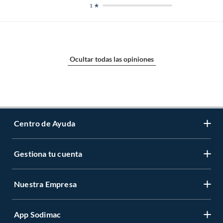
1
Ocultar todas las opiniones
Centro de Ayuda
Gestiona tu cuenta
Servicio al Cliente
Garantía de Precios
Nuestra Empresa
Gestiona tu cuenta
Formas de Pago
Registrate
Venta a empresas
App Sodimac
Nuestras tiendas