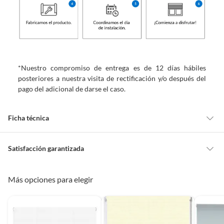
*Nuestro compromiso de entrega es de 12 días hábiles
posteriores a nuestra visita de rectificación y/o después del
pago del adicional de darse el caso.
Ficha técnica
Marca
Home Collection
Satisfacción garantizada
Cambiar o devolver un producto
Más opciones para elegir
Nivel de opacidad
Translúcida
Todas las compras que realices en Sodimac están sujetas al beneficio de
Satisfacción garantizada. Esto significa que, si no te gustó el producto
que adquiriste o te diste cuenta de que necesitas otro tipo de producto
Estilo de la cortina
Enrollables
para tus proyectos, puedes solicitar la devolución de tu dinero o el