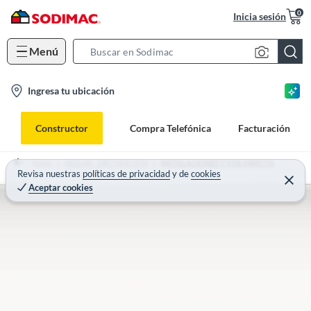
0
Inicia sesión
Menú
S
e
l
Ingresa tu ubicación
a
o
r
c
c
Constructor
Compra Telefónica
Facturación
a
h
t
B
Home
HOGAR - DECORACION
INSTALACIONES Y VTA DIRECTA
i
Revisa nuestras
políticas de privacidad
y
de
cookies
a
Aceptar cookies
o
r
n
-
i
c
o
n