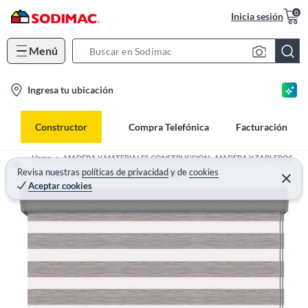
0
Inicia sesión
Menú
S
e
l
Ingresa tu ubicación
a
o
r
c
c
Constructor
Compra Telefónica
Facturación
a
h
t
B
Home
MADERA Y MATERIALES CONSTRUCCION - MADERA Y TABLEROS
i
Revisa nuestras
políticas de privacidad
y
de
cookies
a
INSTALACIONES Y VTA DIRECTA BANOS
Aceptar cookies
o
r
n
-
i
c
o
n