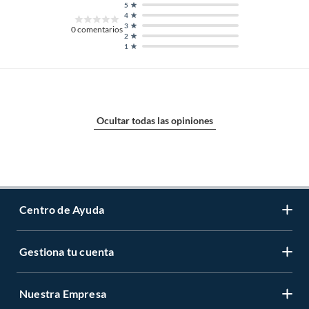
5
4
3
0
comentarios
2
1
Ocultar todas las opiniones
Centro de Ayuda
Gestiona tu cuenta
Servicio al Cliente
Garantía de Precios
Nuestra Empresa
Gestiona tu cuenta
Formas de Pago