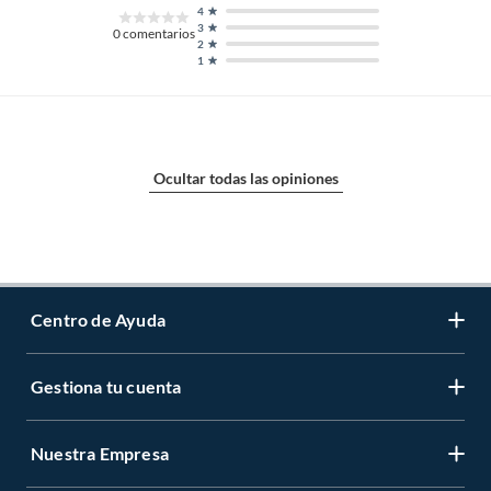
4
3
0
comentarios
2
1
Ocultar todas las opiniones
Centro de Ayuda
Gestiona tu cuenta
Servicio al Cliente
Garantía de Precios
Nuestra Empresa
Gestiona tu cuenta
Formas de Pago