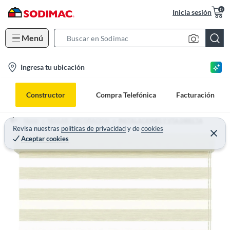
0
Inicia sesión
Menú
S
e
l
Ingresa tu ubicación
a
o
r
c
c
Constructor
Compra Telefónica
Facturación
a
h
t
B
Home
HOGAR - DECORACION
INSTALACIONES Y VTA DIRECTA
i
Revisa nuestras
políticas de privacidad
y
de
cookies
a
Aceptar cookies
o
r
n
-
i
c
o
n