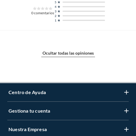
5
4
3
0
comentarios
2
1
Ocultar todas las opiniones
Centro de Ayuda
Gestiona tu cuenta
Servicio al Cliente
Garantía de Precios
Nuestra Empresa
Gestiona tu cuenta
Formas de Pago