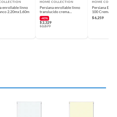
COLLECTION
HOME COLLECTION
HOME COLLEC
a enrollable linno
Persiana enrollable linno
Persiana Enroll
lanco 2.20mx1.60m
translucido crema
100 Crema 2.4
2.20mx1.60m
$
6,259
-40%
$
2,329
3,879
$