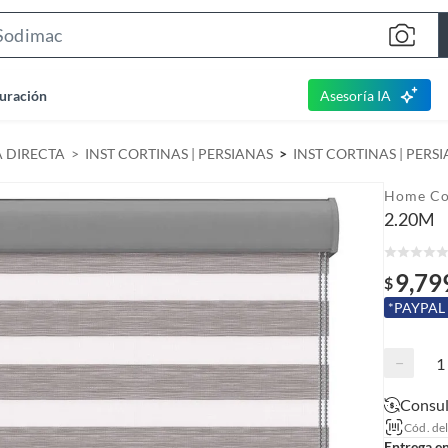
S
e
a
uración
Asesoría IA
r
c
A DIRECTA
INST CORTINAS | PERSIANAS
INST CORTINAS | PERS
h
B
Home Co
a
2.20M
r
9,79
$
*PAYPAL
−
Consul
Cód. de
Entrega e