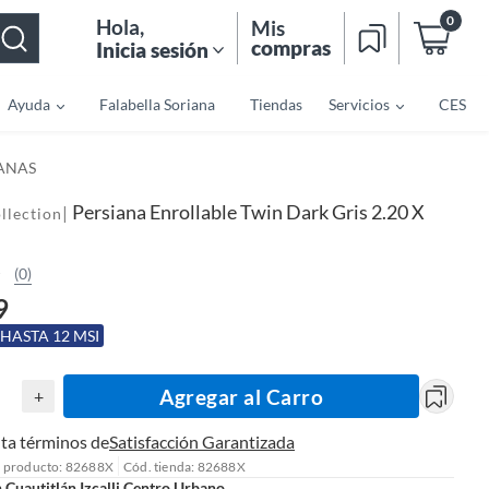
0
Hola
,
Mis
compras
Inicia sesión
Ayuda
Falabella Soriana
Tiendas
Servicios
CES
IANAS
Persiana Enrollable Twin Dark Gris 2.20 X
|
llection
(0)
9
 HASTA 12 MSI
Agregar al Carro
+
ta términos de
Satisfacción Garantizada
l producto: 82688X
Cód. tienda: 82688X
n
Cuautitlán Izcalli Centro Urbano