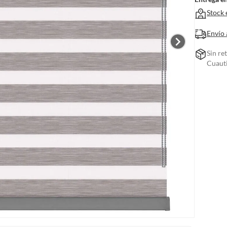
Stock 
Envío 
Sin re
Cuauti