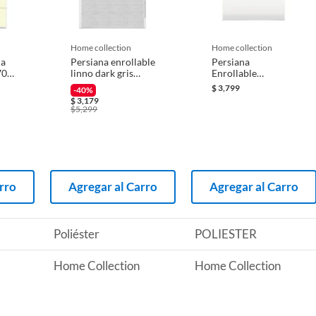
 producto.
er
home collection
home collection
na
Persiana enrollable
Persiana
70
linno dark gris
Enrollable
r con trapo Húmedo o plumero
2.00mx2.20m
Blackout Soft Eco
$
3,799
-40%
Blanco 2.20 x
$
3,179
1.80m
$
5,299
rro
Agregar al Carro
Agregar al Carro
Poliéster
POLIESTER
Home Collection
Home Collection