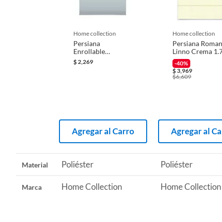
Iniciaremos el reembolso de tu dinero cuando recibamos el
Material
Poliést
home collection
home collection
Persiana
Persiana Roma
Enrollable
Linno Crema 1.
Recomendaciones
Limpia
Blackout Basic Gris
X 2.8 M
$
2,269
-40%
1.20 x 2.20 m
$
3,969
$
6,609
Agregar al Carro
Agregar al Ca
Poliéster
Poliéster
Material
Home Collection
Home Collection
Marca