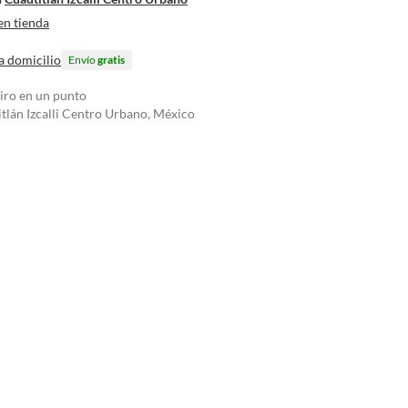
en tienda
a domicilio
Envío
gratis
tiro en un punto
tlán Izcalli Centro Urbano, México