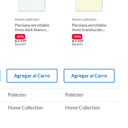
home collection
home collection
Persiana enrollable
Persiana enrollable
linno dark blanco
linno translucido
2.20mx1.60m
crema
-40%
-40%
2.20mx1.60m
$
2,539
$
2,329
$
4,239
$
3,879
Agregar al Carro
Agregar al Carro
Poliéster
Poliéster
Home Collection
Home Collection