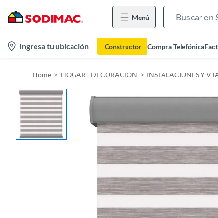
Menú
l
Ingresa tu ubicación
Constructor
Compra Telefónica
Fact
o
c
Home
HOGAR - DECORACION
INSTALACIONES Y VT
a
t
i
o
n
-
i
c
o
n