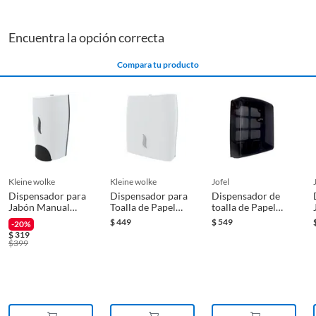
Encuentra la opción correcta
Compara tu producto
kleine wolke
kleine wolke
jofel
Dispensador para
Dispensador para
Dispensador de
Jabón Manual
Toalla de Papel
toalla de Papel
Blanco 1 Litro
Doblado Blanco
Interdoblada
$
449
$
549
-20%
Blanco
$
319
$
399