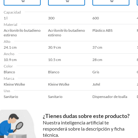
Capacidad
1 l
300
600
Material
Acrilonitrilo butadieno
Acrilonitrilo butadieno
Plástico ABS
estireno
estireno
Alto
24.1 cm
30.9 cm
37 cm
Ancho
10.9 cm
10.5 cm
28 cm
Color
Blanco
Blanco
Gris
Marca
Kleine Wolke
Kleine Wolke
Jofel
Uso
Sanitario
Sanitario
Dispensador de toalla
¿Tienes dudas sobre este producto?
Nuestra inteligencia artificial te
responderá sobre la descripción y ficha
técnica.