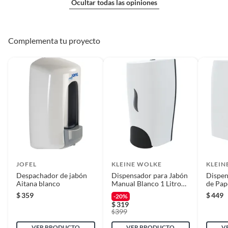
Ocultar todas las opiniones
Complementa tu proyecto
JOFEL
KLEINE WOLKE
KLEIN
Despachador de jabón
Dispensador para Jabón
Dispen
Aitana blanco
Manual Blanco 1 Litro
de Pap
Blanco
Blanc
$
359
$
449
-20%
$
319
399
$
VER PRODUCTO
VER PRODUCTO
V