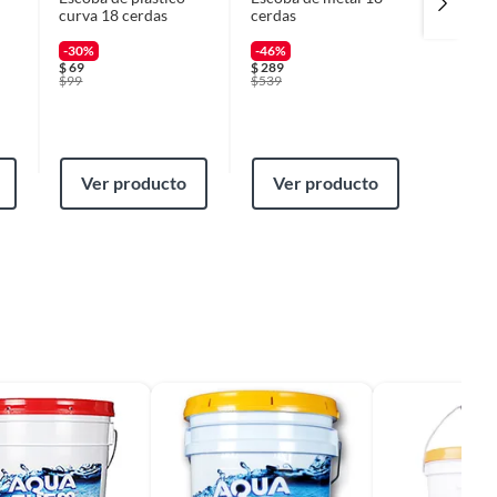
curva 18 cerdas
cerdas
Granula
-30%
-46%
-11%
$
69
$
289
$
749
$
99
$
539
$
839
Ver producto
Ver producto
Ver