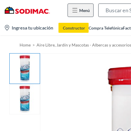
Menú
l
Ingresa tu ubicación
Constructor
Compra Telefónica
Fact
o
c
Home
Aire Libre, Jardín y Mascotas - Albercas y accesorio
a
t
i
o
n
-
i
c
o
n