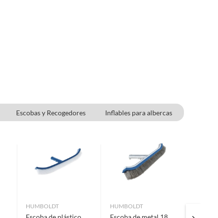
Escobas y Recogedores
Inflables para albercas
HUMBOLDT
HUMBOLDT
AQUAC
Escoba de plástico
Escoba de metal 18
Cloro E