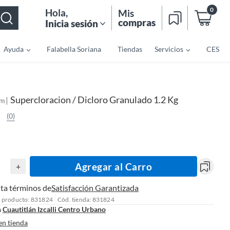
0
Hola
,
Mis
compras
Inicia sesión
Ayuda
Falabella Soriana
Tiendas
Servicios
CES
Supercloracion / Dicloro Granulado 1.2 Kg
|
em
(0)
Agregar al Carro
+
ta términos de
Satisfacción Garantizada
l producto: 831824
Cód. tienda: 831824
n
Cuautitlán Izcalli Centro Urbano
en tienda