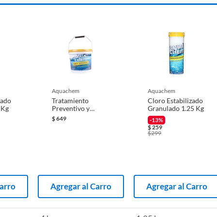
aquachem
aquachem
zado
Tratamiento
Cloro Estabilizado
 Kg
Preventivo y
Granulado 1.25 Kg
Correctivo para
$
649
-13%
Albercas 4 en 1 de
$
259
4 Kilos
$
299
Carro
Agregar al Carro
Agregar al Carro