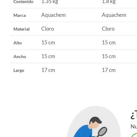
1.35 kg
1.8 kg
Contenido
Aquachem
Aquachem
Marca
Cloro
Cloro
Material
15 cm
15 cm
Alto
15 cm
15 cm
Ancho
17 cm
17 cm
Largo
¿
Nu