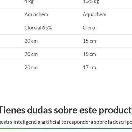
4 kg
1.25 kg
Aquachem
Aquachem
Cloro al 65%
Cloro
20 cm
15 cm
20 cm
15 cm
20 cm
17 cm
Tienes dudas sobre este produc
estra inteligencia artificial te responderá sobre la descripc