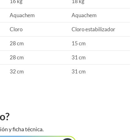
16 kg
18 kg
Aquachem
Aquachem
Cloro
Cloro estabilizador
28 cm
15 cm
28 cm
31 cm
32 cm
31 cm
to?
ión y ficha técnica.