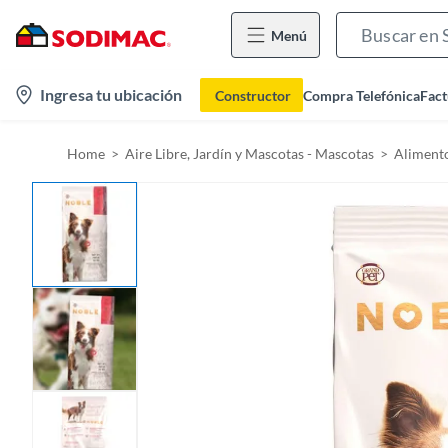
Menú
l
Ingresa tu ubicación
Constructor
Compra Telefónica
Fact
o
c
Home
Aire Libre, Jardín y Mascotas - Mascotas
Aliment
a
t
i
o
n
-
i
c
o
n