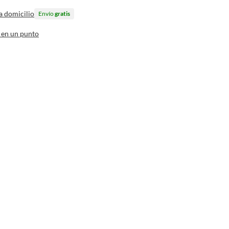
a domicilio
Envío
gratis
 en un punto