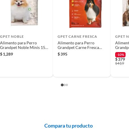
 producto.
zas medianas y grandes. Su fórmula contiene prebióticos
lta digestibilidad para un desarrollo muscular óptimo.
s para un pelaje brillante y saludable. El sabor a pavo,
GPET NOBLE
GPET CARNE FRESCA
GPET 
Alimento para Perro
Alimento para Perro
Aliment
Grandpet Noble Minis 15
Grandpet Carne Fresca
Grandp
Kg
Force 4 Kg
4Kg
$
1,289
$
395
-10%
$
379
419
$
Compara tu producto