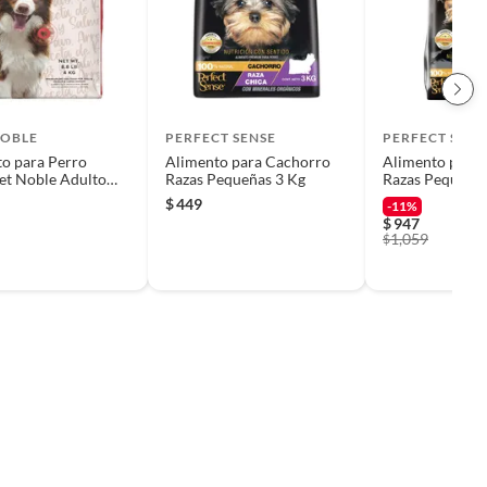
NOBLE
PERFECT SENSE
PERFECT SENS
o para Perro
Alimento para Cachorro
Alimento para
et Noble Adulto
Razas Pequeñas 3 Kg
Razas Pequeñas
$
449
-11%
$
947
1,059
$