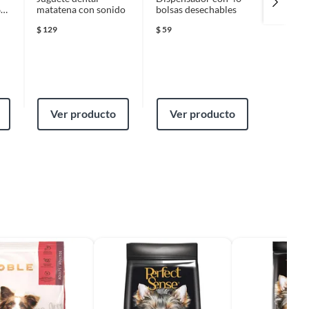
67
matatena con sonido
bolsas desechables
de Pollo
$
129
$
59
$
65
Ver producto
Ver producto
Ver