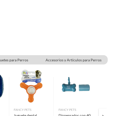
uetes para Perros
Accesorios y Artículos para Perros
Shampoo y Limpieza Dental para Perros
FANCY PETS
FANCY PETS
GPET CA
Juguete dental
Dispensador con 40
Beast F