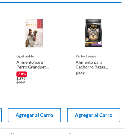
gpet noble
perfect sense
Alimento para
Alimento para
Perro Grandpet
Cachorro Razas
Noble Adulto 4Kg
Pequeñas 3 Kg
$
449
-10%
$
379
$
419
Agregar al Carro
Agregar al Carro