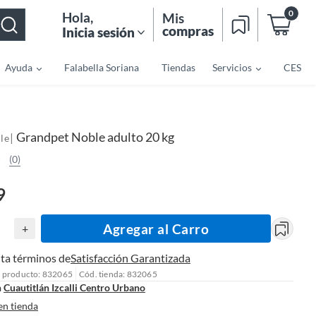
0
Hola
,
Mis
compras
Inicia sesión
Ayuda
Falabella Soriana
Tiendas
Servicios
CES
Grandpet Noble adulto 20 kg
|
le
(0)
9
Agregar al Carro
+
ta términos de
Satisfacción Garantizada
l producto: 832065
Cód. tienda: 832065
n
Cuautitlán Izcalli Centro Urbano
en tienda