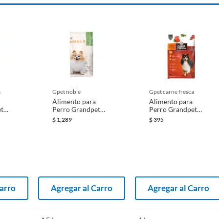
a
gpet noble
gpet carne fresca
Alimento para
Alimento para
t
Perro Grandpet
Perro Grandpet
Minis
Noble Minis 15 Kg
Carne Fresca
$
1,289
$
395
Force 4 Kg
Carro
Agregar al Carro
Agregar al Carro
 perro