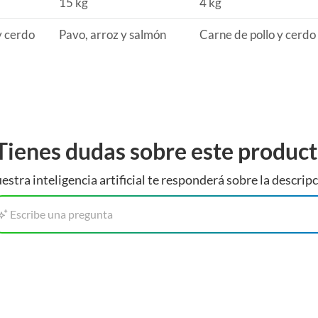
15 kg
4 kg
irir premios y carnazas para perros, que le encantarán.
namiento para perros, que te ayudarán a mantener un
y cerdo
Pavo, arroz y salmón
Carne de pollo y cerdo
Tienes dudas sobre este produc
estra inteligencia artificial te responderá sobre la descripc
Escribe una pregunta