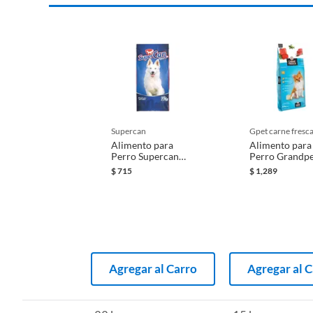
supercan
gpet carne fresc
Alimento para
Alimento para
Perro Supercan
Perro Grandpe
Max Adulto 22 Kg
Carne Fresca 
$
715
$
1,289
15 Kg
Agregar al Carro
Agregar al 
Complementa la alimentación de tu