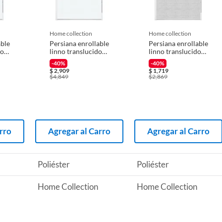
 producto.
home collection
home collection
able
Persiana enrollable
Persiana enrollable
co
linno translucido
linno translucido
91
blanco
gris 1.30mx2.00m
-40%
-40%
2.00mx2.20m
$
2,909
$
1,719
$
4,849
$
2,869
es
bles - Twin o Duo
rro
Agregar al Carro
Agregar al Carro
Poliéster
Poliéster
Home Collection
Home Collection