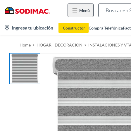
Menú
l
Ingresa tu ubicación
Constructor
Compra Telefónica
Fact
o
c
Home
HOGAR - DECORACION
INSTALACIONES Y VT
a
t
i
o
n
-
i
c
o
n