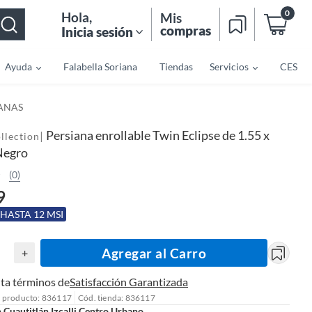
0
Hola
,
Mis
compras
Inicia sesión
Ayuda
Falabella Soriana
Tiendas
Servicios
CES
IANAS
Persiana enrollable Twin Eclipse de 1.55 x
|
llection
Negro
(0)
9
 HASTA 12 MSI
Agregar al Carro
+
ta términos de
Satisfacción Garantizada
l producto: 836117
Cód. tienda: 836117
n
Cuautitlán Izcalli Centro Urbano