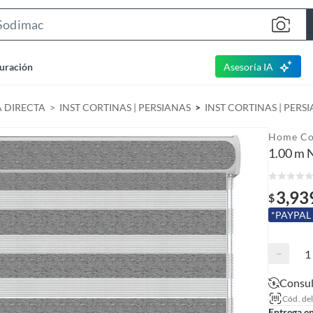
S
e
a
uración
Asesoría IA
r
c
A DIRECTA
INST CORTINAS | PERSIANAS
INST CORTINAS | PERS
h
B
Home Co
a
1.00 m 
r
3,93
$
*PAYPAL
−
Consul
Cód. de
Entrega e