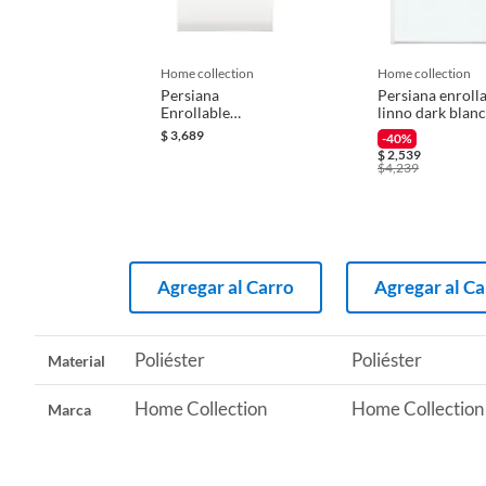
Iniciaremos el reembolso de tu dinero cuando recibamos el
Alto mínimo
30 cm
home collection
home collection
Persiana
Persiana enroll
Enrollable
linno dark blan
ID Cat Sodimac
750201
Blackout Soft Eco
2.20mx1.60m
$
3,689
-40%
Blanco 2.40 x 1.60
$
2,539
m
$
4,239
Garantía
36 Mes
Diseño de la cortina
Enrolla
Agregar al Carro
Agregar al Ca
Poliéster
Poliéster
Material
Home Collection
Home Collection
Marca