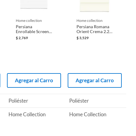
home collection
home collection
Persiana
Persiana Romana
Enrollable Screen
Orient Crema 2.20
100 Blanca 1.70x1
X 1.35 M
$
2,769
$
3,529
m
Agregar al Carro
Agregar al Carro
Poliéster
Poliéster
Home Collection
Home Collection