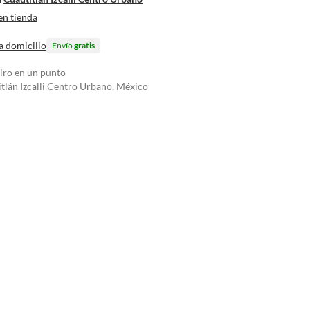
en tienda
a domicilio
Envío
gratis
tiro en un punto
tlán Izcalli Centro Urbano, México