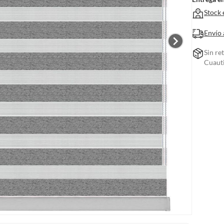
Stock 
Envío 
Sin re
Cuauti