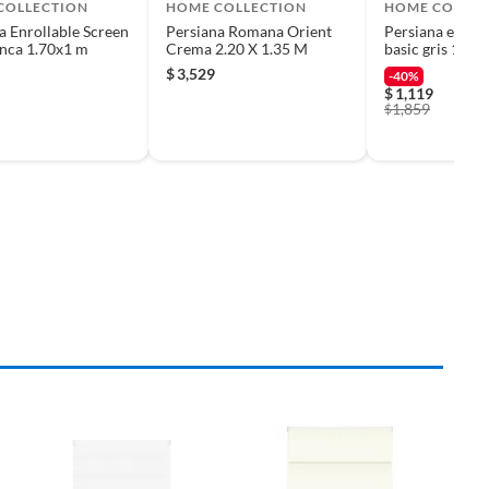
COLLECTION
HOME COLLECTION
HOME COLLEC
a Enrollable Screen
Persiana Romana Orient
Persiana enroll
nca 1.70x1 m
Crema 2.20 X 1.35 M
basic gris 1mx
$
3,529
-40%
$
1,119
1,859
$