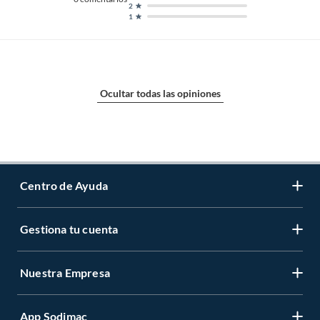
2
1
Ocultar todas las opiniones
Centro de Ayuda
Gestiona tu cuenta
Servicio al Cliente
Garantía de Precios
Nuestra Empresa
Gestiona tu cuenta
Formas de Pago
Registrate
Venta a empresas
App Sodimac
Nuestras tiendas