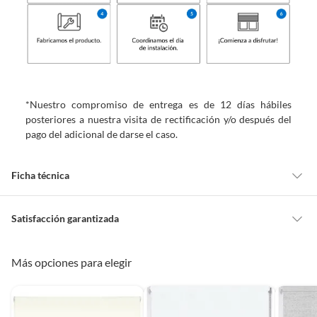
*Nuestro compromiso de entrega es de 12 días hábiles
posteriores a nuestra visita de rectificación y/o después del
pago del adicional de darse el caso.
Ficha técnica
Marca
Home Collection
Satisfacción garantizada
Cambiar o devolver un producto
Más opciones para elegir
Nivel de opacidad
Translúcida
Todas las compras que realices en Sodimac están sujetas al beneficio de
Satisfacción garantizada. Esto significa que, si no te gustó el producto
que adquiriste o te diste cuenta de que necesitas otro tipo de producto
Estilo de la cortina
Enrollables
para tus proyectos, puedes solicitar la devolución de tu dinero o el