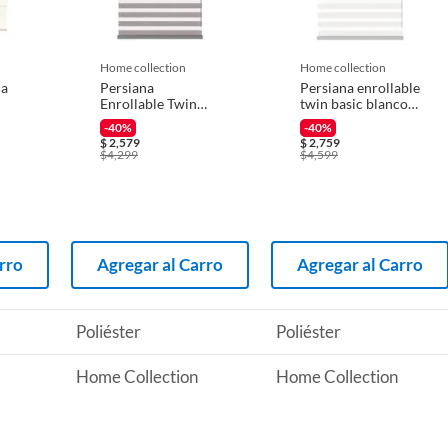
 producto.
er
home collection
home collection
na
Persiana
Persiana enrollable
Enrollable Twin
twin basic blanco
 con trapo húmedo o plumero para retirar el polvo.
6 m
Dimout Gris
1.55mx2.40m
-40%
-40%
1.20mx1.80m
$
2,579
$
2,759
$
4,299
$
4,599
rro
Agregar al Carro
Agregar al Carro
Poliéster
Poliéster
Home Collection
Home Collection