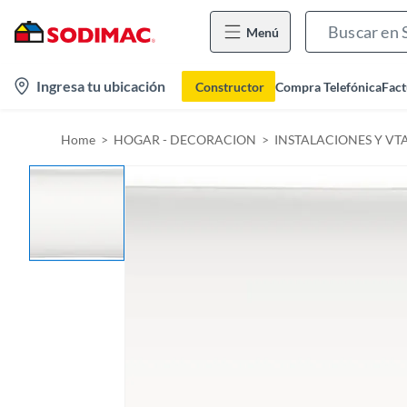
Menú
l
Ingresa tu ubicación
Constructor
Compra Telefónica
Fact
o
c
Home
HOGAR - DECORACION
INSTALACIONES Y VT
a
t
i
o
n
-
i
c
o
n