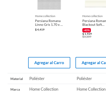
Iniciaremos el reembolso de tu dinero cuando recibamos el
Material
Poliést
home collection
home collection
Persiana Romana
Persiana Roma
Linno Gris 1.70 x 2
Blackout Soft
Recomendaciones
Limpiar
M
Crema 1.55 x 1.
$
4,419
-40%
$
1,929
$
3,209
Agregar al Carro
Agregar al Ca
Poliéster
Poliéster
Material
Home Collection
Home Collection
Marca