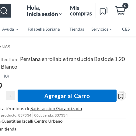
0
Hola
,
Mis
compras
Inicia sesión
Ayuda
Falabella Soriana
Tiendas
Servicios
CES
IANAS
Persiana enrollable translucida Basic de 1.20
|
llection
m Blanco
(0)
9
Agregar al Carro
+
ta términos de
Satisfacción Garantizada
l producto: 837334
Cód. tienda: 837334
n
Cuautitlán Izcalli Centro Urbano
en tienda