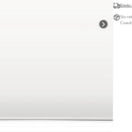
Envío 
Sin re
Cuauti