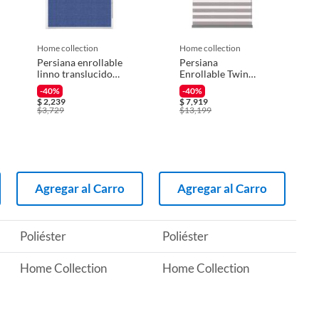
home collection
home collection
Persiana enrollable
Persiana
linno translucido
Enrollable Twin
azul 1.30mx2.60m
Dimout Gris 2.75 x
-40%
-40%
2.40 m
$
2,239
$
7,919
$
3,729
$
13,199
Agregar al Carro
Agregar al Carro
Poliéster
Poliéster
Home Collection
Home Collection