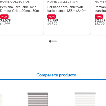
mac.com.mx o por teléfono, puedes solicitar a
HOME COLLECTION
HOME COLLECTION
HOME 
tu domicilio sin ningún costo. La recolección del
Persiana Enrollable Twin
Persiana enrollable twin
Persian
Dimout Gris 1.20mx1.80m
basic blanco 1.55mx2.40m
translu
 tu notificación; este tiempo puede variar en
1.30mx
-40%
-40%
-40%
$
2,579
$
2,759
$
2,239
4,299
4,599
3,729
$
$
$
 siguientes requisitos:
n deterioro, sin armar, sin instalar, con manuales y
sorios; con empaque original y en buenas condiciones).
a Translúcida
Compara tu producto
al verificará que los requisitos descritos con
l beneficio de Satisfacción garantizada.
es
ana