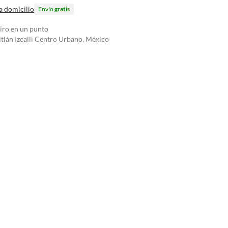
a domicilio
Envío
gratis
tiro en un punto
tlán Izcalli Centro Urbano, México