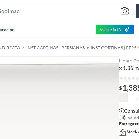
S
e
a
uración
Asesoría IA
r
c
A DIRECTA
INST CORTINAS | PERSIANAS
INST CORTINAS | PERS
h
B
Home Co
a
x 1.35 
r
1,38
$
−
Consul
Cód. de
Entrega e
Stock 