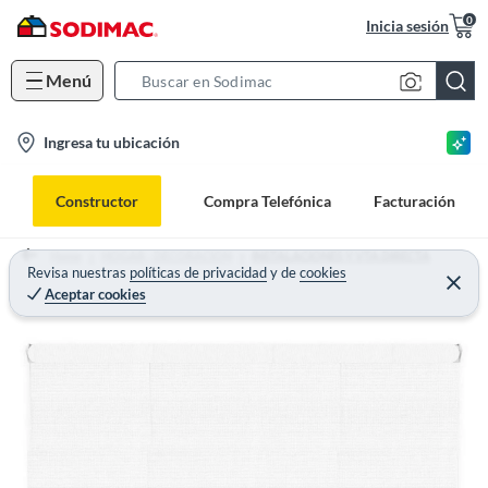
0
Inicia sesión
Menú
S
e
l
Ingresa tu ubicación
a
o
r
c
c
Constructor
Compra Telefónica
Facturación
a
h
t
B
Home
HOGAR - DECORACION
INSTALACIONES Y VTA DIRECTA
i
Revisa nuestras
políticas de privacidad
y
de
cookies
a
Aceptar cookies
o
r
n
-
i
c
o
n