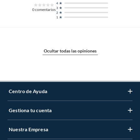
4
3
0
comentarios
2
1
Ocultar todas las opiniones
Centro de Ayuda
Gestiona tu cuenta
Servicio al Cliente
Garantía de Precios
Nuestra Empresa
Gestiona tu cuenta
Formas de Pago