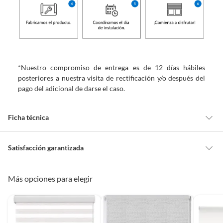
*Nuestro compromiso de entrega es de 12 días hábiles
posteriores a nuestra visita de rectificación y/o después del
pago del adicional de darse el caso.
Ficha técnica
Alto máximo
135 cm
Satisfacción garantizada
Cambiar o devolver un producto
Más opciones para elegir
Ancho mínimo
181 cm
Todas las compras que realices en Sodimac están sujetas al beneficio de
Satisfacción garantizada. Esto significa que, si no te gustó el producto
que adquiriste o te diste cuenta de que necesitas otro tipo de producto
Incluye
1 Persiana
para tus proyectos, puedes solicitar la devolución de tu dinero o el