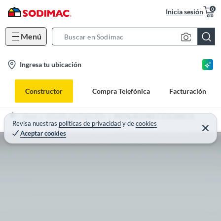
0
Inicia sesión
Menú
S
e
l
Ingresa tu ubicación
a
o
r
c
c
Constructor
Compra Telefónica
Facturación
a
h
t
B
Home
HOGAR - DECORACION
INSTALACIONES Y VTA DIRECTA
i
Revisa nuestras
políticas de privacidad
y
de
cookies
a
Aceptar cookies
o
r
n
-
i
c
o
n