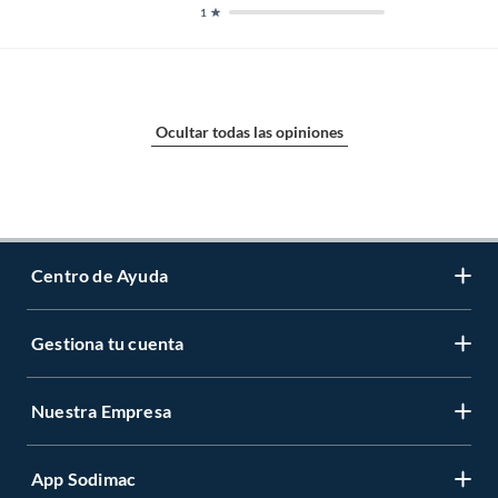
1
Ocultar todas las opiniones
Centro de Ayuda
Gestiona tu cuenta
Servicio al Cliente
Garantía de Precios
Nuestra Empresa
Gestiona tu cuenta
Formas de Pago
Registrate
Venta a empresas
App Sodimac
Nuestras tiendas