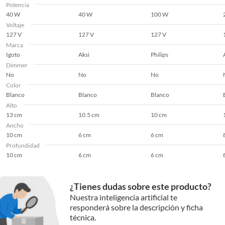
Potencia
40 W
40 W
100 W
Voltaje
127 V
127 V
127 V
Marca
Igoto
Aksi
Philips
Dimmer
No
No
No
Color
Blanco
Blanco
Blanco
Alto
13 cm
10.5 cm
10 cm
Ancho
10 cm
6 cm
6 cm
Profundidad
10 cm
6 cm
6 cm
¿Tienes dudas sobre este producto?
Nuestra inteligencia artificial te
responderá sobre la descripción y ficha
técnica.