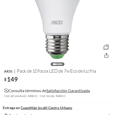
Pack de 10 focos LED de 7w Eco de luz fría
AKSI
149
$
Consulta términos de
Satisfacción Garantizada
Cód. del producto: 848611
Cód. tienda: 848611
Entrega en
Cuautitlán Izcalli Centro Urbano