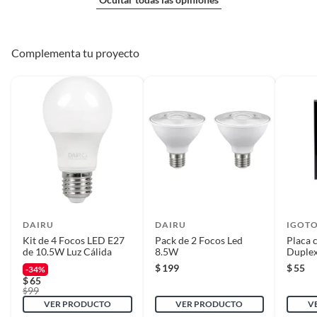
Complementa tu proyecto
DAIRU
DAIRU
IGOT
Kit de 4 Focos LED E27
Pack de 2 Focos Led
Placa 
de 10.5W Luz Cálida
8.5W
Duplex
$
199
$
55
-34%
$
65
99
$
VER PRODUCTO
VER PRODUCTO
V