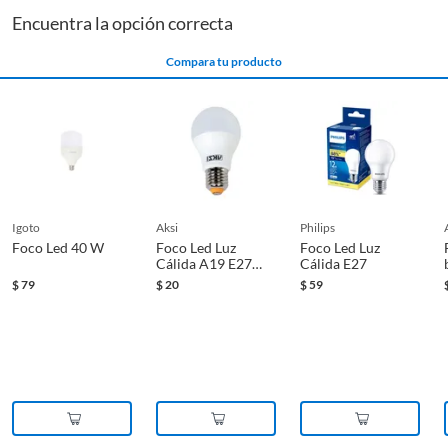
Vida útil
10000
Encuentra la opción correcta
Compara tu producto
Voltaje
127 V
igoto
aksi
philips
Foco Led 40 W
Foco Led Luz
Foco Led Luz
Cálida A19 E27
Cálida E27
5W
$
79
$
20
$
59