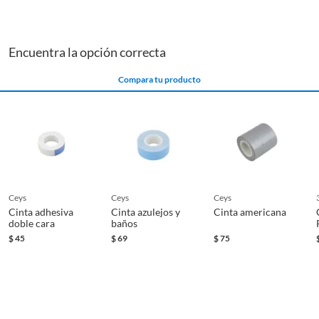
Encuentra la opción correcta
Compara tu producto
ceys
ceys
ceys
Cinta adhesiva
Cinta azulejos y
Cinta americana
doble cara
baños
$
45
$
69
$
75