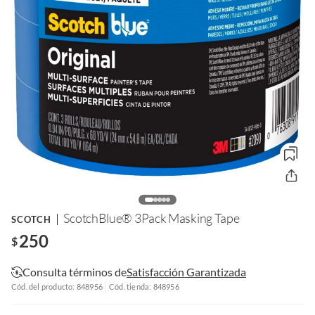
ScotchBlue® 3Pack Masking Tape
SCOTCH
250
$
Consulta términos de
Satisfacción Garantizada
Cód. del producto: 848956
Cód. tienda: 848956