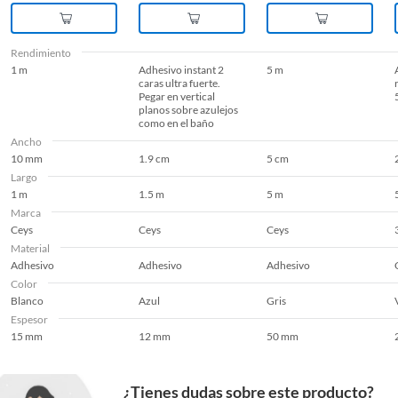
Rendimiento
1 m
Adhesivo instant 2
5 m
caras ultra fuerte.
Pegar en vertical
planos sobre azulejos
como en el baño
Ancho
10 mm
1.9 cm
5 cm
Largo
1 m
1.5 m
5 m
Marca
Ceys
Ceys
Ceys
Material
Adhesivo
Adhesivo
Adhesivo
Color
Blanco
Azul
Gris
Espesor
15 mm
12 mm
50 mm
¿Tienes dudas sobre este producto?