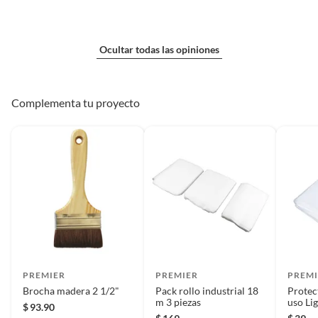
Ocultar todas las opiniones
Complementa tu proyecto
PREMIER
PREMIER
PREMI
Brocha madera 2 1/2"
Pack rollo industrial 18
Protec
m 3 piezas
uso Li
$
93.90