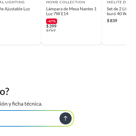
AL LIGHTING
HOME COLLECTION
IKELITE DESIG
fie Ajustable Luz
Lámpara de Mesa Nantes 1
Set de 2 Litros
Luz 7W E14
buró 40 Watts 
$
839
-47%
$
399
759
$
to?
ión y ficha técnica.