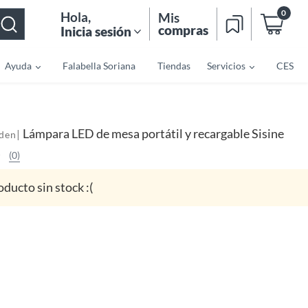
0
Hola
,
Mis
compras
Inicia sesión
Ayuda
Falabella Soriana
Tiendas
Servicios
CES
Lámpara LED de mesa portátil y recargable Sisine
|
den
(0)
oducto sin stock :(