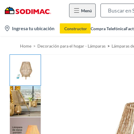
Menú
l
Ingresa tu ubicación
Constructor
Compra Telefónica
Fact
o
c
Home
Decoración para el hogar - Lámparas
Lámparas d
a
t
i
o
n
-
i
c
o
n