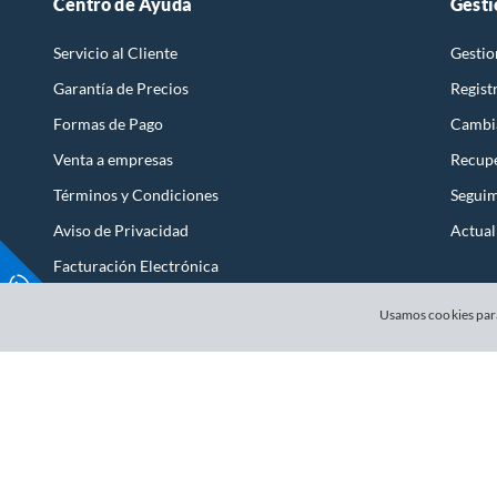
Centro de Ayuda
Gesti
Tipo de encendido
Base in
Servicio al Cliente
Gestio
Garantía de Precios
Regist
Tipo de lámpara de pie
Mesa
Formas de Pago
Cambi
Venta a empresas
Recupe
Voltaje
5 V
Términos y Condiciones
Seguim
Aviso de Privacidad
Actual
Facturación Electrónica
Términos y Condiciones de Promociones
Usamos cookies para
Cambios, Devoluciones y Cancelaciones
Término