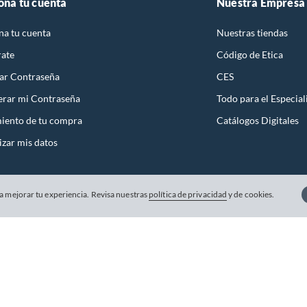
ona tu cuenta
Nuestra Empresa
terruptor
na tu cuenta
Nuestras tiendas
rate
Código de Etica
ar Contraseña
CES
rar mi Contraseña
Todo para el Especial
iento de tu compra
Catálogos Digitales
izar mis datos
 mejorar tu experiencia. Revisa nuestras
política de privacidad
y de cookies.
s y Condiciones
Políticas de Privacidad
Venta Telefonica