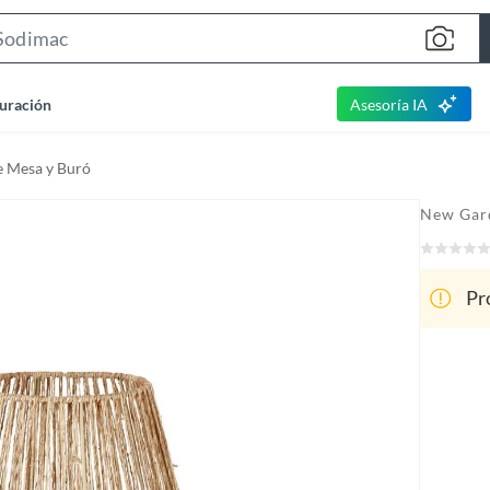
S
e
a
uración
Asesoría IA
r
c
e Mesa y Buró
h
B
New Gar
a
r
Pr