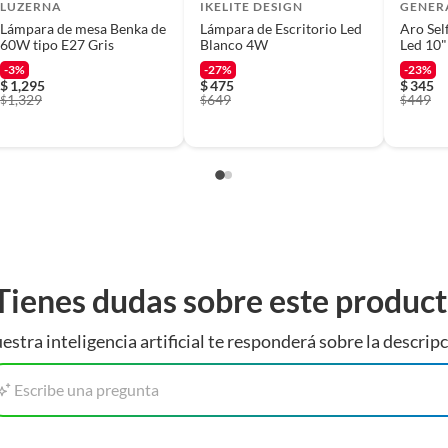
mac.com.mx o por teléfono, puedes solicitar a
LUZERNA
IKELITE DESIGN
GENER
tu domicilio sin ningún costo. La recolección del
Lámpara de mesa Benka de
Lámpara de Escritorio Led
Aro Sel
60W tipo E27 Gris
Blanco 4W
Led 10"
ica
 tu notificación; este tiempo puede variar en
-3%
-27%
-23%
$
1,295
$
475
$
345
1,329
649
449
$
$
$
 siguientes requisitos:
n deterioro, sin armar, sin instalar, con manuales y
sorios; con empaque original y en buenas condiciones).
Tienes dudas sobre este produc
al verificará que los requisitos descritos con
estra inteligencia artificial te responderá sobre la descripc
l beneficio de Satisfacción garantizada.
hic
Escribe una pregunta