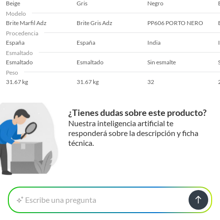
Beige
Gris
Negro
Modelo
Forma
Cuadrada
Brite Marfil Adz
Brite Gris Adz
PP606 PORTO NERO
Procedencia
España
España
India
Formato del producto
Caja
Esmaltado
Esmaltado
Esmaltado
Sin esmalte
Peso
Garantía
15 años
31.67 kg
31.67 kg
32
Largo
60 cm
¿Tienes dudas sobre este producto?
Nuestra inteligencia artificial te
responderá sobre la descripción y ficha
Marca
Pamesa
técnica.
Modelo
Brite Marengo Br
Escribe una pregunta
Normas de
ISO 9001 / ISO
Fabricación
14001/LEED/EDP