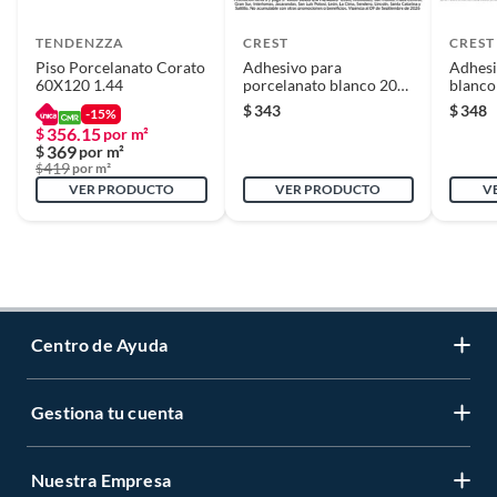
empaque
TENDENZZA
CREST
CREST
Piso Porcelanato Corato
Adhesivo para
Adhesi
Uso de revestimiento
Piso y muro
60X120 1.44
porcelanato blanco 20
blanco
kg
$
343
$
348
-15%
356.15
$
por m²
369
$
por m²
419
$
por m²
VER PRODUCTO
VER PRODUCTO
V
Centro de Ayuda
Gestiona tu cuenta
Servicio al Cliente
Garantía de Precios
Nuestra Empresa
Gestiona tu cuenta