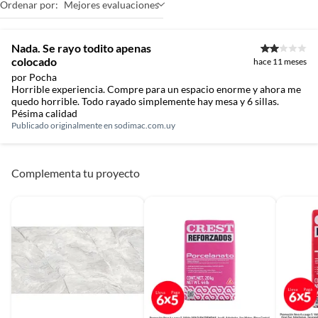
Ordenar por:
Mejores evaluaciones
Resistencia al tráfico
Tráfico Comercial General
Nada. Se rayo todito apenas
colocado
hace 11 meses
Separación en
2 mm
por Pocha
instalación
Horrible experiencia. Compre para un espacio enorme y ahora me
quedo horrible. Todo rayado simplemente hay mesa y 6 sillas.
Pésima calidad
Publicado originalmente en
sodimac.com.uy
Textura de superficie
Lisa
Complementa tu proyecto
Tipo de borde
No Rectificado
Tipo de losa
Porcelanato tipo rústico
Tipo de revestimiento
Porcelanato
Unidades por
4 unidad(es)