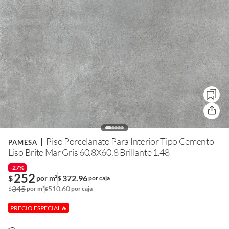
Piso Porcelanato Para Interior Tipo Cemento
PAMESA
Liso Brite Mar Gris 60.8X60.8 Brillante 1.48
-27%
252
$
372.96
por m²
$
por caja
345
510.60
$
por m²
por caja
$
PRECIO ESPECIAL🔥