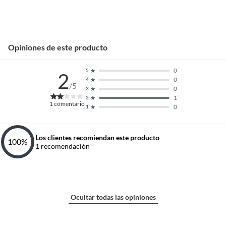
Peso
31.67 kg
Opiniones de este producto
Procedencia
España
0
5
2
0
4
Rendimiento por caja
/5
1.48 m2
0
3
1
2
1
comentario
0
1
Resistencia a la
Alta
humedad
Los clientes recomiendan este producto
100
%
1
recomendación
Resistencia a
Si
rayaduras
Ocultar todas las opiniones
Resistencia al
PEI III (Tránsito medio)
desgaste