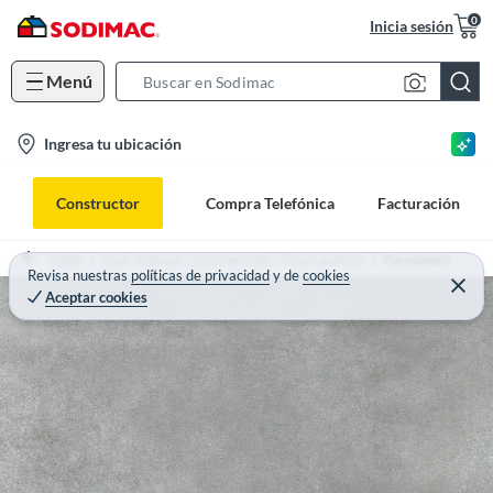
0
Inicia sesión
Menú
S
e
l
Ingresa tu ubicación
a
o
r
c
c
Constructor
Compra Telefónica
Facturación
a
h
t
B
Home
Pisos, Pinturas y Terminaciones - Pisos y azulejos
Porcelanato
i
Revisa nuestras
políticas de privacidad
y
de
cookies
a
Aceptar cookies
o
r
n
-
i
c
o
n