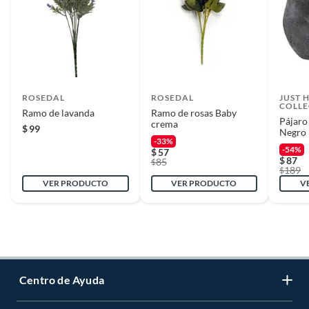
ROSEDAL
ROSEDAL
JUST 
COLLE
Ramo de lavanda
Ramo de rosas Baby
Pájaro
crema
$
99
Negro 
-33%
-54%
$
57
$
87
85
$
189
$
VER PRODUCTO
VER PRODUCTO
V
Centro de Ayuda