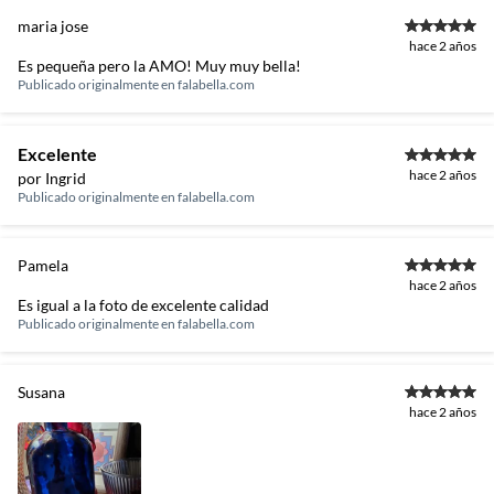
maria jose
hace 2 años
Es pequeña pero la AMO! Muy muy bella!
Publicado originalmente en
falabella.com
Excelente
hace 2 años
por Ingrid
Publicado originalmente en
falabella.com
Pamela
hace 2 años
Es igual a la foto de excelente calidad
Publicado originalmente en
falabella.com
Susana
hace 2 años