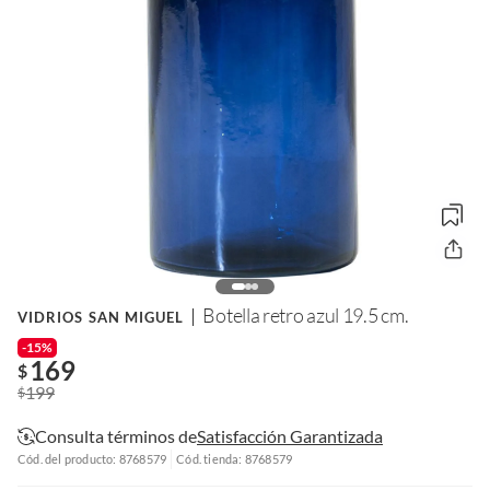
Botella retro azul 19.5 cm.
VIDRIOS SAN MIGUEL
-15%
169
$
199
$
Consulta términos de
Satisfacción Garantizada
Cód. del producto: 8768579
Cód. tienda: 8768579