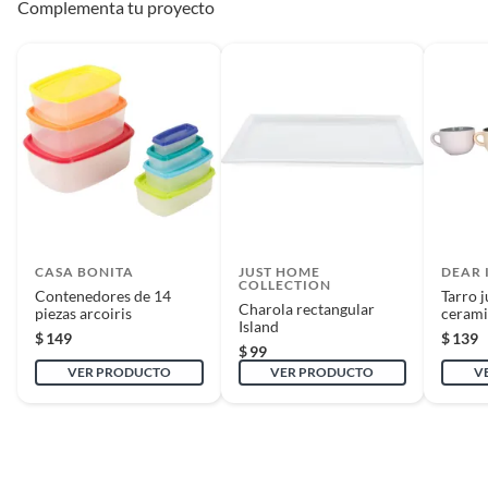
Complementa tu proyecto
CASA BONITA
JUST HOME
DEAR 
COLLECTION
Contenedores de 14
Tarro 
Charola rectangular
piezas arcoiris
cerami
Island
surtid
$
149
$
139
$
99
VER PRODUCTO
VER PRODUCTO
V