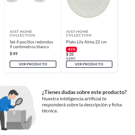
Reembolso de dinero
Iniciaremos el reembolso de tu dinero cuando recibamos el producto.
JUST HOME
JUST HOME
COLLECTION
COLLECTION
Set 4 pocillos redondos
Plato Lily Alma 22 cm
9 centímetros blanco
-81%
$
49
$
35
189
$
VER PRODUCTO
VER PRODUCTO
¿Tienes dudas sobre este producto?
Nuestra inteligencia artificial te
responderá sobre la descripción y ficha
técnica.