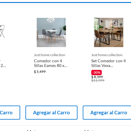
just home collection
just home collection
r
Comedor con 4
Set Comedor con 4
 2
Sillas Eames 80 x
Sillas Vexa
0X78.5
80 x 75 cm
80X140X76 cm
$
5,499
-30%
$
8,399
$
11,999
 Carro
Agregar al Carro
Agregar al Carro