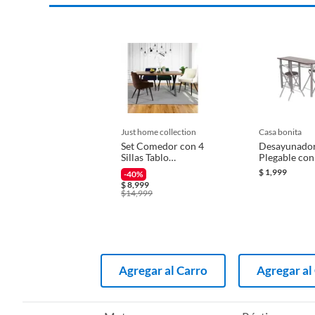
just home collection
casa bonita
Set Comedor con 4
Desayunado
Sillas Tablo
Plegable con
160x90x75 cm
Sillas 120X4
$
1,999
-40%
cm
$
8,999
$
14,999
Agregar al Carro
Agregar al