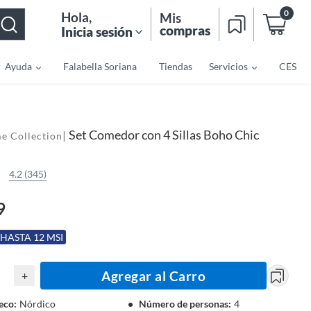
0
Hola
,
Mis
compras
Inicia sesión
Ayuda
Falabella Soriana
Tiendas
Servicios
CES
Set Comedor con 4 Sillas Boho Chic
|
e Collection
4.2 (345)
9
 HASTA 12 MSI
Agregar al Carro
+
deco
:
Nórdico
Número de personas
:
4