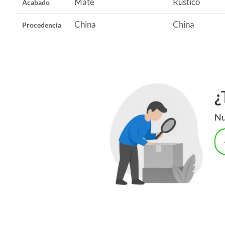
Mate
Rústico
Acabado
China
China
Procedencia
¿
Nu