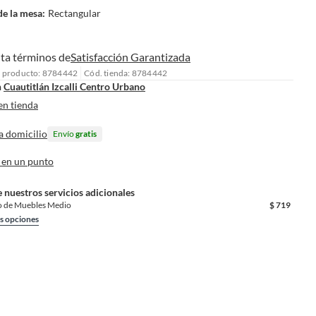
e la mesa
:
Rectangular
ta términos de
Satisfacción Garantizada
l producto: 8784442
Cód. tienda: 8784442
n
Cuautitlán Izcalli Centro Urbano
en tienda
a domicilio
Envío
gratis
 en un punto
 nuestros servicios adicionales
 de Muebles Medio
$
719
s opciones