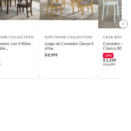
HOME COLLECTION
JUST HOME COLLECTION
CASA BONITA
edor con 4 Sillas
Juego de Comedor Genze 4
Comedor con 2 
ble
sillas
Clásico 80X53
91.5X76.2 cm
$
8,999
-29%
$
1,199
9
1,699
$