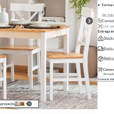
Forma d
Ver más
Consul
Cód. de
Entrega e
Stock 
Envío 
Retiro
Conoce
Armado
Conocer má
 proyecto
+
2