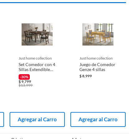
just home collection
just home collection
Set Comedor con 4
Juego de Comedor
Sillas Extendible
Genze 4 sillas
106.6X91.5X76.2
$
8,999
-30%
cm
$
9,799
$
13,999
Agregar al Carro
Agregar al Carro