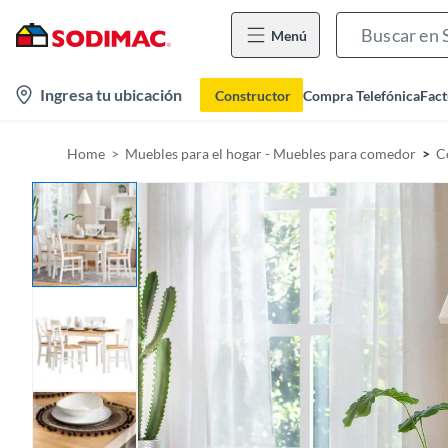
Menú
l
Ingresa tu ubicación
Constructor
Compra Telefónica
Fact
o
c
Home
Muebles para el hogar - Muebles para comedor
C
a
t
i
o
n
-
i
c
o
n