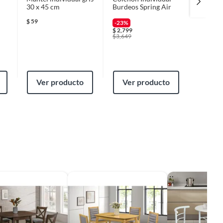
30 x 45 cm
Burdeos Spring Air
puertas
$
59
-23%
-53%
$
2,799
$
3,699
$
3,649
$
7,899
Ver producto
Ver producto
Ver