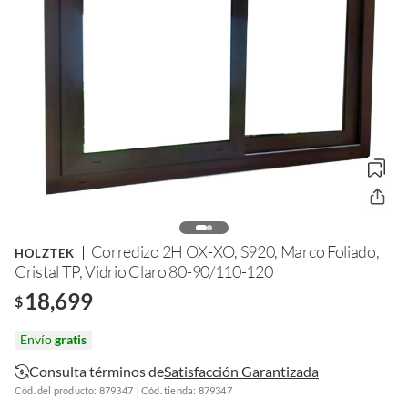
Corredizo 2H OX-XO, S920, Marco Foliado,
HOLZTEK
Cristal TP, Vidrio Claro 80-90/110-120
18,699
$
Envío
gratis
Consulta términos de
Satisfacción Garantizada
Cód. del producto: 879347
Cód. tienda: 879347