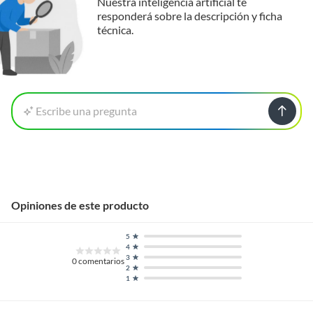
Nuestra inteligencia artificial te
responderá sobre la descripción y ficha
Para poder gozar de este beneficio, deberás cumplir con los siguientes
técnica.
requisitos:
Material
PVC Americano
* El producto debe estar en buenas condiciones (sin usar, sin deterioro,
sin armar, sin instalar, con manuales y Pólizas de garantía originales, con
todas sus piezas y accesorios; con empaque original y en buenas
Sistema de apertura
Ventana corredera 2 hojas
condiciones).
* Presentar el ticket de compra y/o factura.
Escribe una pregunta
Tipo de ventana
Ventana
Recuerda que, al momento de la recolección, nuestro personal verificará
que los requisitos descritos con anterioridad sean cumplidos para
aprobar que cuentas con el beneficio de Satisfacción garantizada.
Tipo de vidrio
Vidrio Termopanel
Reembolso de dinero
Opiniones de este producto
Iniciaremos el reembolso de tu dinero cuando recibamos el producto.
5
4
3
0
comentarios
2
1