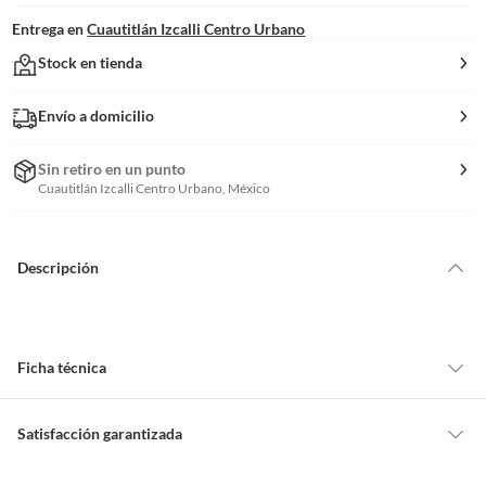
Entrega en
Cuautitlán Izcalli Centro Urbano
Stock en tienda
Envío a domicilio
Sin retiro en un punto
Cuautitlán Izcalli Centro Urbano, México
Descripción
Ficha técnica
Alto máximo
120 cm
Satisfacción garantizada
Cambiar o devolver un producto