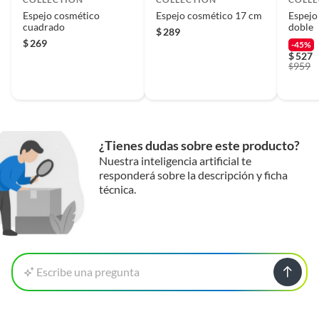
Espejo cosmético
Espejo cosmético 17 cm
Espejo
cuadrado
doble
$
289
$
269
-45%
$
527
959
$
¿Tienes dudas sobre este producto?
Nuestra inteligencia artificial te
responderá sobre la descripción y ficha
técnica.
Escribe una pregunta