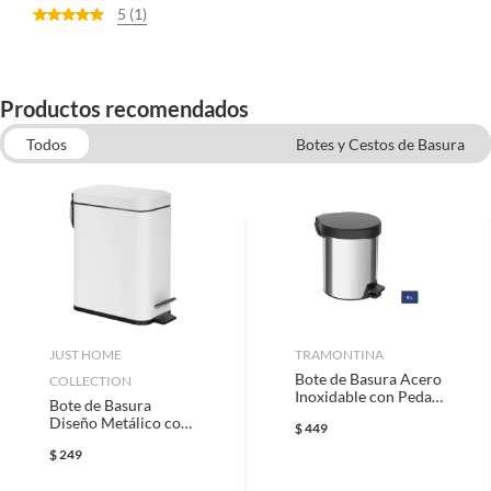
5 (1)
Productos recomendados
Todos
Botes y Cestos de Basura
Botes, Contenedores y Bolsas de Basura
Tapetes para baño
Organizadores para baño
Toallas de baño
Cortinas para Baño
Cortinas y Barras de Baño
JUST HOME
TRAMONTINA
Bote de Basura Acero
COLLECTION
Inoxidable con Pedal
Bote de Basura
de 5L Plata
Diseño Metálico con
$
449
Pedal de 6 Litros
$
249
Blanco