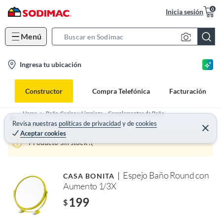
0
Inicia sesión
Menú
S
e
l
Ingresa tu ubicación
a
o
r
c
c
Constructor
Compra Telefónica
Facturación
a
h
t
B
Home
Baño, Cocina y Limpieza. - Complementos de Baño
i
Revisa nuestras
políticas de privacidad
y
de
cookies
a
Espejos para baño
Aceptar cookies
o
r
Producto sin stock :(
n
-
i
Espejo Baño Round con
CASA BONITA
c
Aumento 1/3X
o
199
$
n