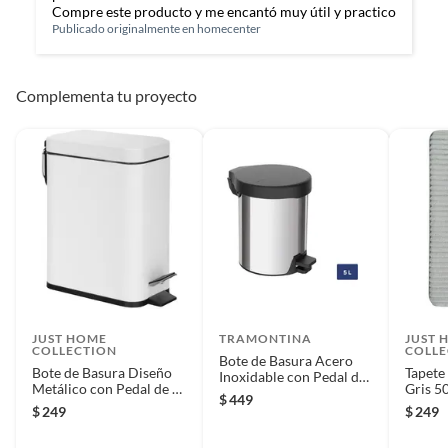
Compre este producto y me encantó muy útil y practico
Publicado originalmente en
homecenter
Complementa tu proyecto
JUST HOME
TRAMONTINA
JUST 
COLLECTION
COLLE
Bote de Basura Acero
Bote de Basura Diseño
Tapet
Inoxidable con Pedal de
Metálico con Pedal de 6
Gris 5
5L Plata
$
449
Litros Blanco
$
249
$
249