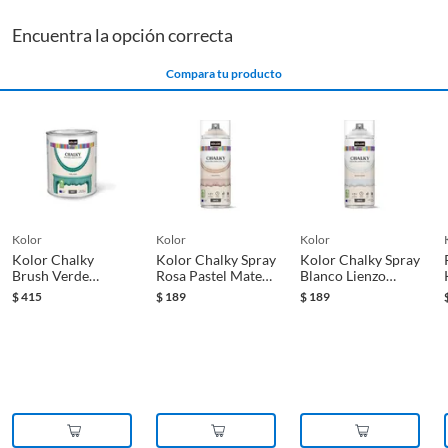
Encuentra la opción correcta
Compara tu producto
kolor
kolor
kolor
Kolor Chalky
Kolor Chalky Spray
Kolor Chalky Spray
Brush Verde
Rosa Pastel Mate
Blanco Lienzo
Oceano Mate 1L
400 Ml
Mt400Ml
$
415
$
189
$
189