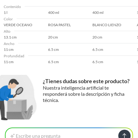
Contenido
1 l
400 ml
400 ml
1
Color
VERDE OCEANO
ROSA PASTEL
BLANCO LIENZO
Alto
13.1 cm
20 cm
20 cm
Ancho
11 cm
6.5 cm
6.5 cm
Profundidad
11 cm
6.5 cm
6.5 cm
¿Tienes dudas sobre este producto?
Nuestra inteligencia artificial te
responderá sobre la descripción y ficha
técnica.
Escribe una pregunta