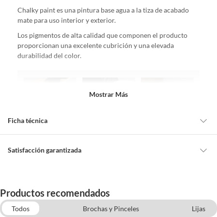
Chalky paint es una pintura base agua a la tiza de acabado
mate para uso interior y exterior.
Los pigmentos de alta calidad que componen el producto
proporcionan una excelente cubrición y una elevada
durabilidad del color.
Mostrar Más
Ficha técnica
Alto
13.1 cm
Satisfacción garantizada
Cambiar o devolver un producto
Ancho
11 cm
Todas las compras que realices en Sodimac están sujetas al beneficio de
Productos recomendados
Satisfacción garantizada. Esto significa que, si no te gustó el producto
que adquiriste o te diste cuenta de que necesitas otro tipo de producto
Todos
Brochas y Pinceles
Lijas
Características
Mate
para tus proyectos, puedes solicitar la devolución de tu dinero o el