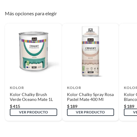
todas sus piezas y accesorios; con empaque original y en buenas
condiciones).
Más opciones para elegir
* Presentar el ticket de compra y/o factura.
Recuerda que, al momento de la recolección, nuestro personal verificará
que los requisitos descritos con anterioridad sean cumplidos para
aprobar que cuentas con el beneficio de Satisfacción garantizada.
Reembolso de dinero
Iniciaremos el reembolso de tu dinero cuando recibamos el producto.
KOLOR
KOLOR
KOLO
Kolor Chalky Brush
Kolor Chalky Spray Rosa
Kolor 
Verde Oceano Mate 1L
Pastel Mate 400 Ml
Blanco
$
415
$
189
$
189
VER PRODUCTO
VER PRODUCTO
V