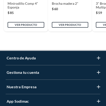
Minirodillo Comp 4"
Brocha madera 2"
3" Bro
Esponja
Multip
$
60
$
85
$
59
VER PRODUCTO
VER PRODUCTO
V
Centro de Ayuda
Gestiona tu cuenta
Servicio al Cliente
Garantía de Precios
Nuestra Empresa
Gestiona tu cuenta
Formas de Pago
Registrate
Venta a empresas
App Sodimac
Nuestras tiendas
Cambiar Contraseña