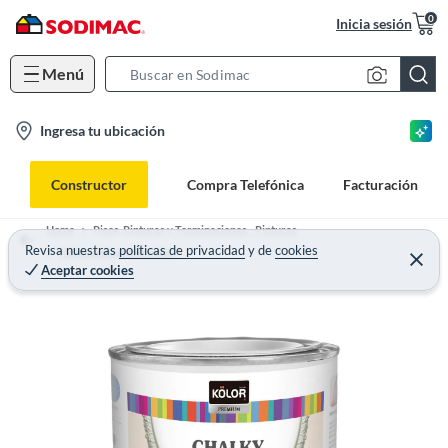
0
Inicia sesión
Menú
S
e
l
Ingresa tu ubicación
a
o
r
c
c
Constructor
Compra Telefónica
Facturación
a
h
t
B
Home
Pisos, Pinturas y Terminaciones - Pinturas
i
Revisa nuestras
políticas de privacidad
y
de
cookies
a
Pinturas Especializadas
Aceptar cookies
o
r
n
-
i
c
o
n