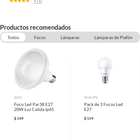
5 (1)
Productos recomendados
Todos
Focos
Lámparas
Lámparas de Plafón
Materiales Eléctricos
Espejos
Lámparas Colgantes
AKSI
PHILIPS
Foco Led Par38 E27
Pack de 3 Focos Led
20W Luz Calida Ip65
E27
$
149
$
159