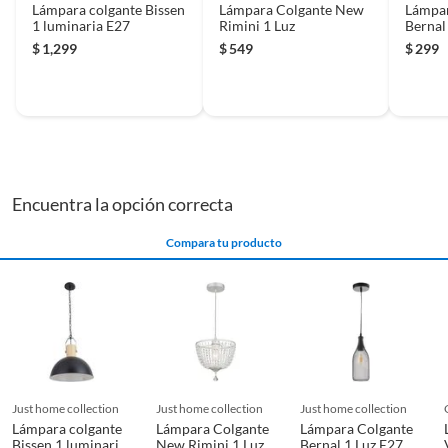
Lámpara colgante Bissen
Lámpara Colgante New
Lámpar
1 luminaria E27
Rimini 1 Luz
Bernal
$
1,299
$
549
$
299
Encuentra la opción correcta
Compara tu producto
just home collection
just home collection
just home collection
Lámpara colgante
Lámpara Colgante
Lámpara Colgante
Bissen 1 luminaria
New Rimini 1 Luz
Bernal 1 Luz E27