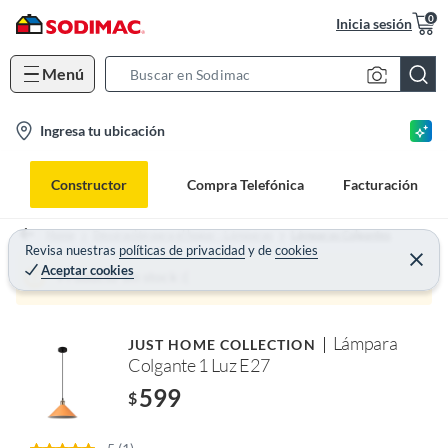
0
Inicia sesión
Menú
S
e
l
Ingresa tu ubicación
a
o
r
c
c
Constructor
Compra Telefónica
Facturación
a
h
t
B
Home
Decoración para el hogar - Lámparas
Lámparas Colgantes
i
Revisa nuestras
políticas de privacidad
y
de
cookies
a
Aceptar cookies
o
r
Producto sin stock :(
n
-
Lámpara
JUST HOME COLLECTION
i
Colgante 1 Luz E27
c
599
o
$
n