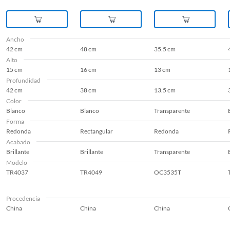
Ancho
42 cm
48 cm
35.5 cm
Alto
15 cm
16 cm
13 cm
Profundidad
42 cm
38 cm
13.5 cm
Color
Blanco
Blanco
Transparente
Forma
Redonda
Rectangular
Redonda
Acabado
Brillante
Brillante
Transparente
Modelo
TR4037
TR4049
OC3535T
Procedencia
China
China
China