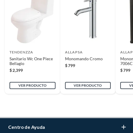
TENDENZZA
ALLAPSA
ALLAP
Sanitario Wc One Piece
Monomando Cromo
Monom
Bellagio
7006
$
799
$
2,399
$
799
VER PRODUCTO
VER PRODUCTO
V
Centro de Ayuda