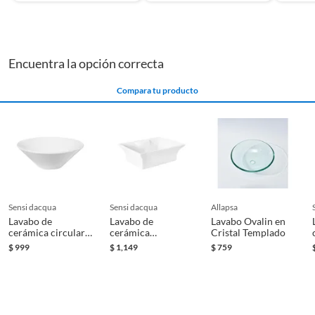
Tipo de instalación
Sobrepuesto
Encuentra la opción correcta
Compara tu producto
sensi dacqua
sensi dacqua
allapsa
Lavabo de
Lavabo de
Lavabo Ovalin en
cerámica circular
cerámica
Cristal Templado
42 cm
rectangular 38x48
$
999
$
1,149
$
759
cm