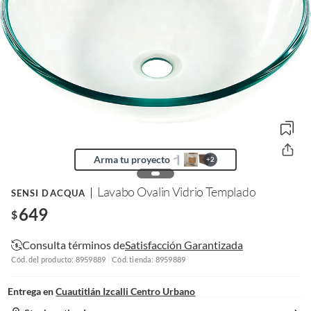
Arma tu proyecto
+
2
Lavabo Ovalin Vidrio Templado
SENSI DACQUA
649
$
Consulta términos de
Satisfacción Garantizada
Cód. del producto: 8959889
Cód. tienda: 8959889
Entrega en
Cuautitlán Izcalli Centro Urbano