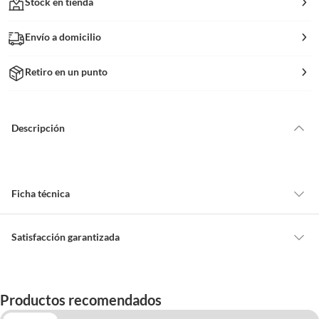
Stock en tienda
Envío a domicilio
Retiro en un punto
Descripción
Ficha técnica
Acabado
Transparente
Satisfacción garantizada
Cambiar o devolver un producto
Alto
16 "
Todas las compras que realices en Sodimac están sujetas al beneficio de
Productos recomendados
Satisfacción garantizada. Esto significa que, si no te gustó el producto