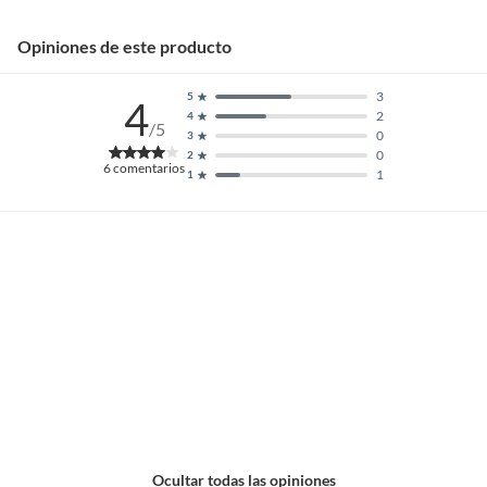
Opiniones de este producto
3
5
4
2
4
/5
0
3
0
2
6
comentarios
1
1
Ocultar todas las opiniones