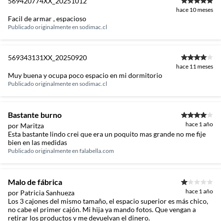
569420774XX_20251012
hace 10 meses
Facil de armar , espacioso
Publicado originalmente en
sodimac.cl
569343131XX_20250920
hace 11 meses
Muy buena y ocupa poco espacio en mi dormitorio
Publicado originalmente en
sodimac.cl
Bastante burno
hace 1 año
por Maritza
Esta bastante lindo crei que era un poquito mas grande no me fije
bien en las medidas
Publicado originalmente en
falabella.com
Malo de fábrica
hace 1 año
por Patricia Sanhueza
Los 3 cajones del mismo tamaño, el espacio superior es más chico,
no cabe el primer cajón. Mi hija ya mando fotos. Que vengan a
retirar los productos y me devuelvan el dinero.