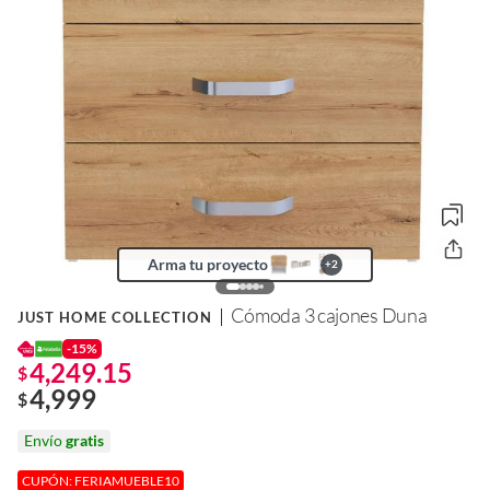
Arma tu proyecto
+
2
Cómoda 3 cajones Duna
JUST HOME COLLECTION
-15%
4,249.15
$
4,999
$
Envío
gratis
CUPÓN: FERIAMUEBLE10