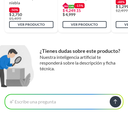
-48%
niebla
Garantía
Legal
-15%
$
1,29
-50%
$
4,249.15
2,499
$
$
2,750
$
4,999
5,499
$
Marca
Just Home Collection
VER PRODUCTO
VER PRODUCTO
V
Material
Melamina
¿Tienes dudas sobre este producto?
Modelo
Nuestra inteligencia artificial te
M01643CO-BLDU
responderá sobre la descripción y ficha
técnica.
Profundidad
36.3 cm
Tipo de cajonera
Cómodas
Escribe una pregunta