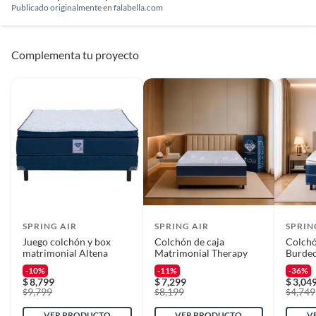
Publicado originalmente en
falabella.com
Complementa tu proyecto
SPRING AIR
SPRING AIR
SPRIN
Juego colchón y box
Colchón de caja
Colchó
matrimonial Altena
Matrimonial Therapy
Burdeo
-10%
-11%
-36%
$
8,799
$
7,299
$
3,04
9,799
8,199
4,749
$
$
$
VER PRODUCTO
VER PRODUCTO
V