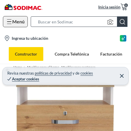
0
Inicia sesión
Menú
S
e
l
Ingresa tu ubicación
a
o
r
c
c
Constructor
Compra Telefónica
Facturación
a
h
t
B
Home
Muebles para el hogar - Muebles para recámara
i
Revisa nuestras
políticas de privacidad
y
de
cookies
a
Cómodas para recámara
Aceptar cookies
o
r
n
-
i
c
o
n