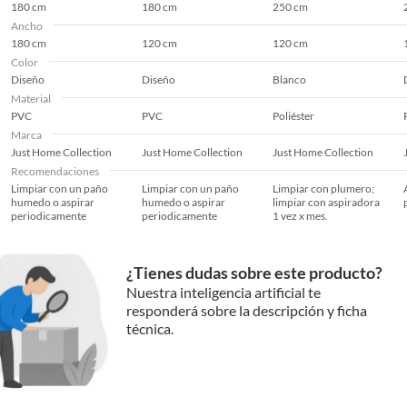
Accesorios para Cortinas
180 cm
180 cm
250 cm
Ancho
Para completar tu proyecto de decoración, te
180 cm
120 cm
120 cm
recomendamos que consideres adquirir cortineros, ya que te
Color
ayudarán a instalar tus cortinas de forma segura y elegante.
Diseño
Diseño
Blanco
Los cortineros te permiten colgar tus cortinas de manera
Material
práctica y estética, complementando la decoración de tu
PVC
PVC
Poliéster
hogar. También puedes encontrar una gran variedad de
Marca
barras de cortina, que te ofrecen opciones para diferentes
Just Home Collection
Just Home Collection
Just Home Collection
estilos y necesidades.
Recomendaciones
Limpiar con un paño
Limpiar con un paño
Limpiar con plumero;
humedo o aspirar
humedo o aspirar
limpiar con aspiradora
periodicamente
periodicamente
1 vez x mes.
¿Tienes dudas sobre este producto?
Nuestra inteligencia artificial te
responderá sobre la descripción y ficha
técnica.