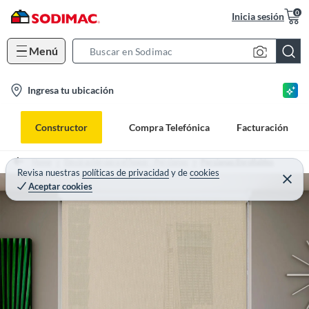
0
Inicia sesión
Menú
S
e
l
Ingresa tu ubicación
a
o
r
c
c
Constructor
Compra Telefónica
Facturación
a
h
t
B
Home
Decoración para el hogar - Persianas
Persianas Enrollables
i
Revisa nuestras
políticas de privacidad
y
de
cookies
a
Aceptar cookies
o
r
n
-
i
c
o
n