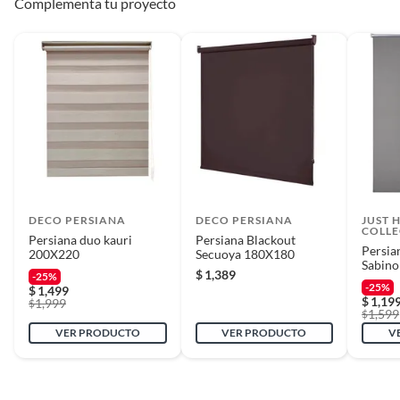
Complementa tu proyecto
DECO PERSIANA
DECO PERSIANA
JUST 
COLLE
Persiana duo kauri
Persiana Blackout
Persia
200X220
Secuoya 180X180
Sabin
$
1,389
-25%
-25%
$
1,499
$
1,19
1,999
$
1,599
$
VER PRODUCTO
VER PRODUCTO
V