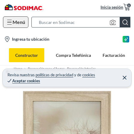
0
Inicia sesión
Menú
S
e
l
Ingresa tu ubicación
a
o
r
c
c
Constructor
Compra Telefónica
Facturación
a
h
t
B
Home
Decoración para el hogar - Decoración Interior
i
Revisa nuestras
políticas de privacidad
y
de
cookies
a
Marcos para Fotos
Aceptar cookies
o
r
n
-
i
c
o
n