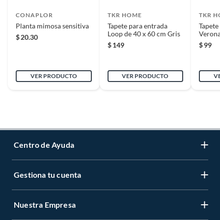
CONAPLOR
TKR HOME
TKR 
Planta mimosa sensitiva
Tapete para entrada
Tapete
Loop de 40 x 60 cm Gris
Verona
$
20.30
$
149
$
99
VER PRODUCTO
VER PRODUCTO
V
Centro de Ayuda
Gestiona tu cuenta
Servicio al Cliente
Garantía de Precios
Nuestra Empresa
Gestiona tu cuenta
Formas de Pago