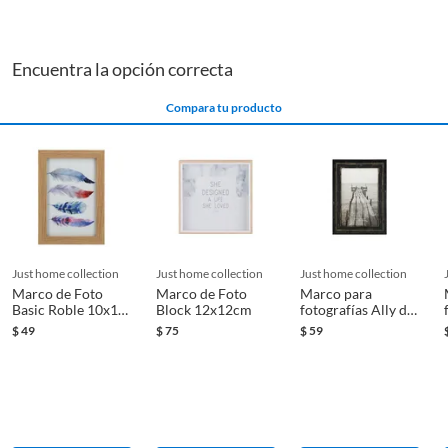
Encuentra la opción correcta
Compara tu producto
just home collection
just home collection
just home collection
Marco de Foto
Marco de Foto
Marco para
Basic Roble 10x15
Block 12x12cm
fotografías Ally de
cm
20 x 15 cm Negro
$
49
$
75
$
59