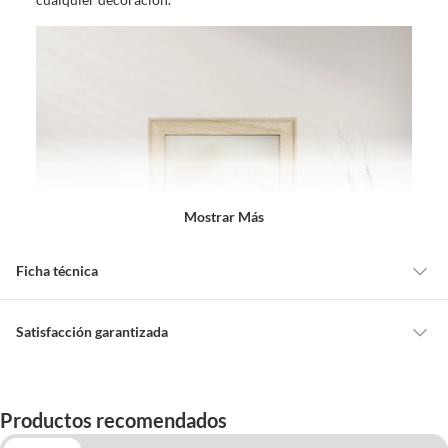
Mostrar Más
Ficha técnica
Alto
20 cm
Satisfacción garantizada
Cambiar o devolver un producto
Ancho
15 cm
Todas las compras que realices en Sodimac están sujetas al beneficio de
Productos recomendados
Satisfacción garantizada. Esto significa que, si no te gustó el producto