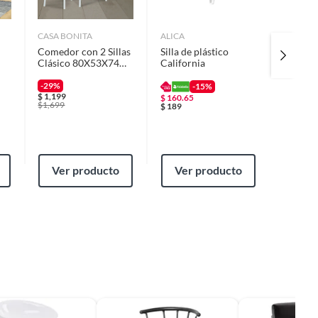
CASA BONITA
ALICA
VANYPL
Comedor con 2 Sillas
Silla de plástico
Banco P
Clásico 80X53X74
California
Plástico
cm
$
359
-29%
-15%
$
1,199
$
160.65
$
1,699
$
189
Ver producto
Ver producto
Ver