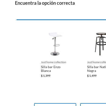
Encuentra la opción correcta
just home collection
just home coll
Silla bar Enzo
Silla bar Nat
Blanca
Negra
$
1,399
$
1,499