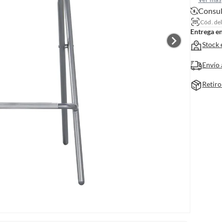
Consul
Cód. de
Entrega e
Stock 
Envío 
Retiro