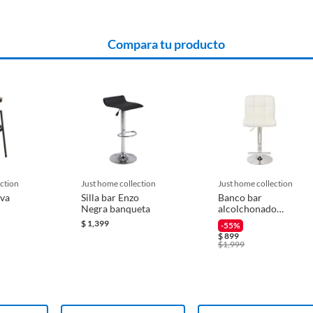
Compara tu producto
ection
just home collection
just home collection
iva
Silla bar Enzo
Banco bar
Negra banqueta
alcolchonado
blanco
$
1,399
-55%
$
899
$
1,999