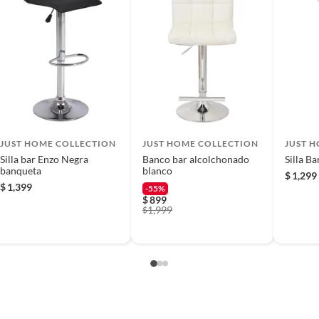
 producto.
JUST HOME COLLECTION
JUST HOME COLLECTION
JUST 
Silla bar Enzo Negra
Banco bar alcolchonado
Silla Ba
banqueta
blanco
$
1,299
$
1,399
-55%
$
899
1,999
$