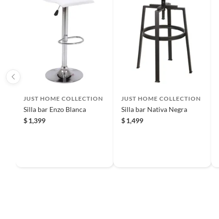
Reembolso de dinero
Iniciaremos el reembolso de tu dinero cuando recibamos el
JUST HOME COLLECTION
JUST HOME COLLECTION
Silla bar Enzo Blanca
Silla bar Nativa Negra
$
1,399
$
1,499