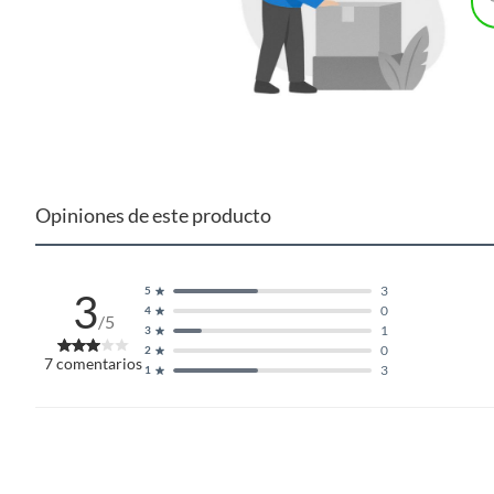
Opiniones de este producto
3
5
3
0
4
/5
1
3
0
2
7
comentarios
3
1