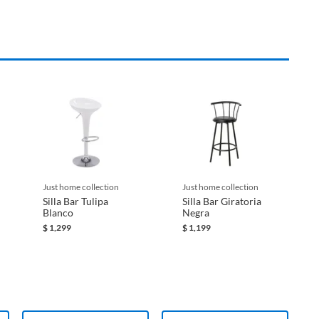
just home collection
just home collection
Silla Bar Tulipa
Silla Bar Giratoria
Blanco
Negra
$
1,299
$
1,199