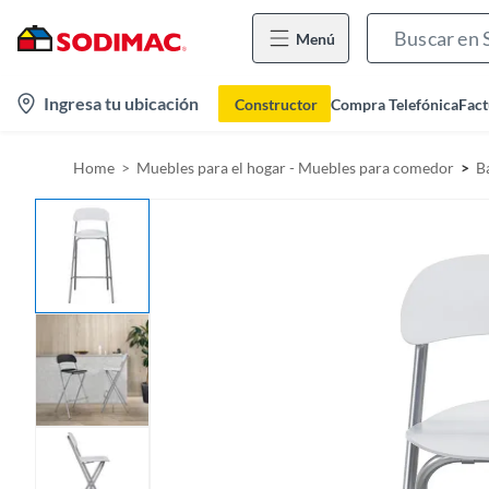
Menú
l
Ingresa tu ubicación
Constructor
Compra Telefónica
Fact
o
c
Home
Muebles para el hogar - Muebles para comedor
B
a
t
i
o
n
-
i
c
o
n