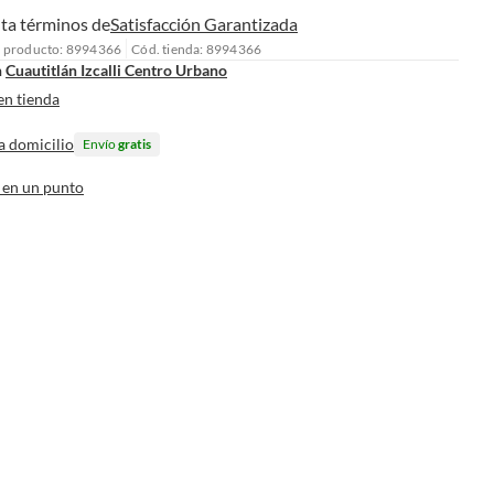
ta términos de
Satisfacción Garantizada
l producto: 8994366
Cód. tienda: 8994366
n
Cuautitlán Izcalli Centro Urbano
en tienda
a domicilio
Envío
gratis
 en un punto