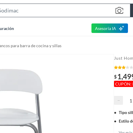
S
e
a
uración
Asesoría IA
r
c
ancos para barra de cocina y sillas
h
B
Just Hom
a
r
1,49
$
CUPÓN: 
−
Tipo sil
Estilo 
Ver más