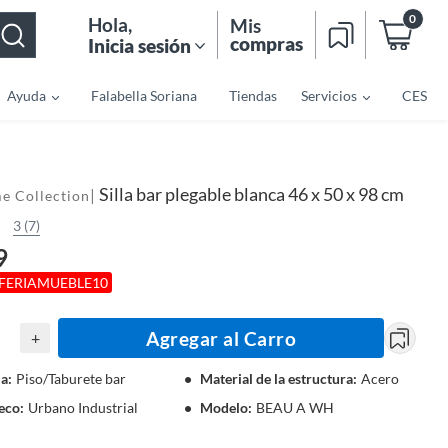
0
Hola
,
Mis
compras
Inicia sesión
Ayuda
Falabella Soriana
Tiendas
Servicios
CES
Silla bar plegable blanca 46 x 50 x 98 cm
|
e Collection
3 (7)
9
FERIAMUEBLE10
Agregar al Carro
+
la
:
Piso/Taburete bar
Material de la estructura
:
Acero
deco
:
Urbano Industrial
Modelo
:
BEAU A WH