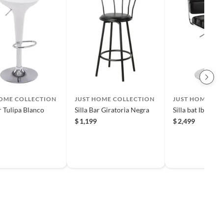
HOME COLLECTION
JUST HOME COLLECTION
JUST HOME C
r Tulipa Blanco
Silla Bar Giratoria Negra
Silla bat Ibiza 
$
1,199
$
2,499