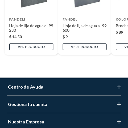
FANDELI
FANDELI
KOLO
Hoja de lija de agua a- 99
Hoja de lija de agua a- 99
Brocha
280
600
$
89
$
14.50
$
9
VER PRODUCTO
VER PRODUCTO
V
Centro de Ayuda
Gestiona tu cuenta
Servicio al Cliente
Garantía de Precios
Nuestra Empresa
Gestiona tu cuenta
Formas de Pago