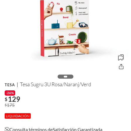
Tesa Sugru 3U Rosa/Naranj/Verd
TESA
-26%
129
$
175
$
LIQUIDACIÓN
Consulta términos de
Satisfacción Garantizada