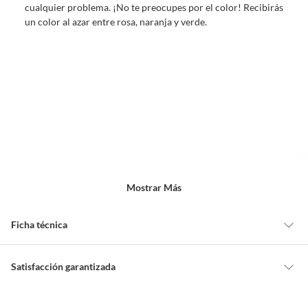
cualquier problema. ¡No te preocupes por el color! Recibirás
un color al azar entre rosa, naranja y verde.
Mostrar Más
Ficha técnica
Contenido
10.5
Satisfacción garantizada
Cambiar o devolver un producto