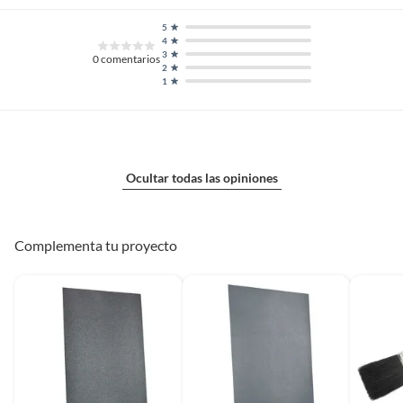
Recomendaciones
Almacenar en lugar fresco, una
5
vez abierto usar en su totalidad,
4
3
limpiar la superficie de
0
comentarios
2
aplicación
1
Cuenta con
Si
resistencia al agua
Ocultar todas las opiniones
Secado final
24
Complementa tu proyecto
Tiempo de espera 2ª
30
mano